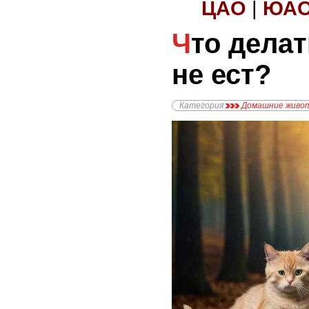
ЦАО
|
ЮА
Что делать, если кошка
не ест?
Категория
Домашние живо