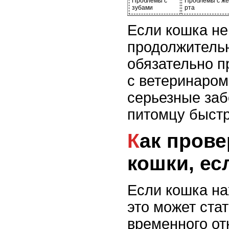
Проблемы с
Проблемы с же
зубами
рта
Если кошка не
продолжительн
обязательно п
с ветеринаром
серьезные заб
питомцу быстр
Как проверить здоровье
кошки, ес
Если кошка на
это может ста
временного от