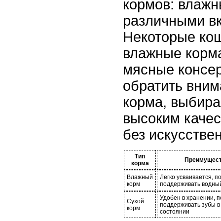
кормов: влажн
различными вк
Некоторые ко
влажные корма
мясные консер
обратить вним
корма, выбира
высоким качес
без искусстве
Тип
Преимущес
корма
Влажный
Легко усваивается, п
корм
поддерживать водны
Удобен в хранении, 
Сухой
поддерживать зубы 
корм
состоянии