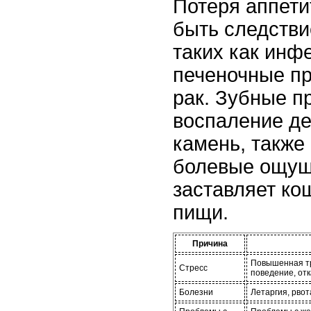
Потеря аппети
быть следстви
таких как инфе
печеночные пр
рак. Зубные п
воспаление де
камень, также
болевые ощуще
заставляет кош
пищи.
Причина
Повышенная тр
Стресс
поведение, отк
Болезни
Летаргия, рвот