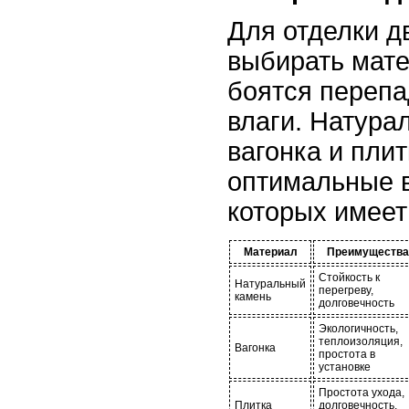
Для отделки д
выбирать мате
боятся перепа
влаги. Натура
вагонка и плит
оптимальные 
которых имеет
Материал
Преимущества
Стойкость к
Натуральный
перегреву,
камень
долговечность
Экологичность,
теплоизоляция,
Вагонка
простота в
установке
Простота ухода,
Плитка
долговечность,