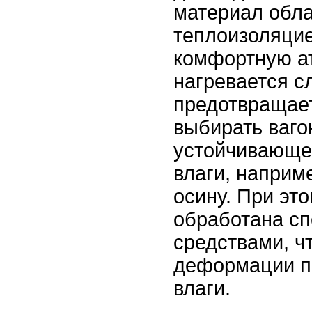
материал обл
теплоизоляцие
комфортную а
нагревается с
предотвращает
выбирать ваго
устойчивающе
влаги, наприм
осину. При эт
обработана с
средствами, ч
деформации п
влаги.