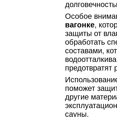
долговечность
Особое вниман
вагонке
, кото
защиты от вла
обработать с
составами, ко
водоотталкива
предотвратят 
Использование
поможет защит
другие матери
эксплуатацион
сауны.