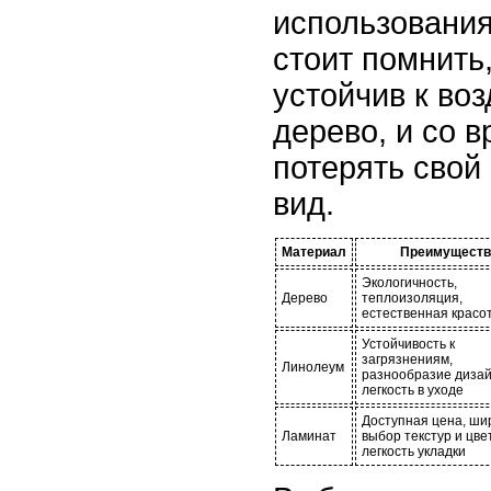
использования
стоит помнить,
устойчив к воз
дерево, и со 
потерять свой
вид.
Материал
Преимуществ
Экологичность,
Дерево
теплоизоляция,
естественная красо
Устойчивость к
загрязнениям,
Линолеум
разнообразие дизай
легкость в уходе
Доступная цена, ши
Ламинат
выбор текстур и цве
легкость укладки