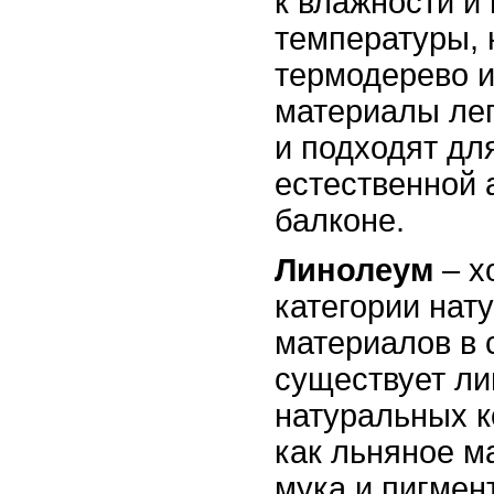
к влажности и
температуры, 
термодерево и
материалы ле
и подходят дл
естественной
балконе.
Линолеум
– х
категории нат
материалов в 
существует ли
натуральных к
как льняное м
мука и пигмен