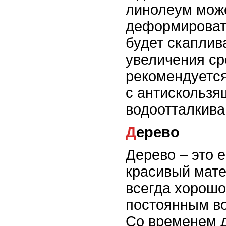
линолеум мож
деформировать
будет скаплив
увеличения с
рекомендуетс
с антискользя
водоотталкив
Дерево
Дерево – это 
красивый мате
всегда хорошо
постоянным во
Со временем 