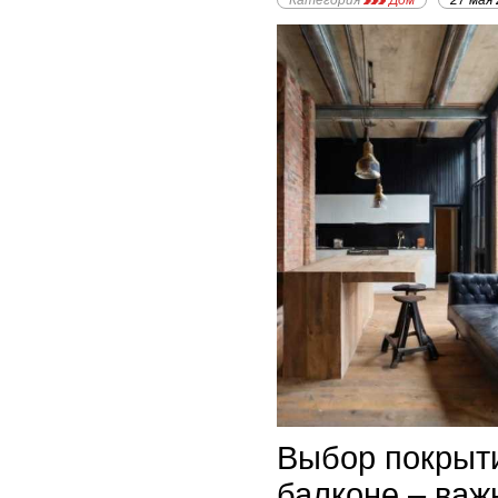
Категория
Дом
27 мая
Выбор покрыти
балконе – важ