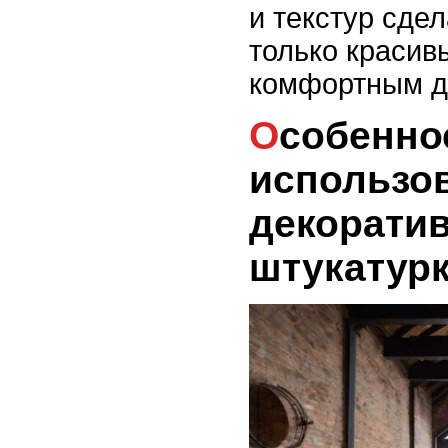
и текстур сде
только красив
комфортным д
Особенности
использо
декорати
штукатурк