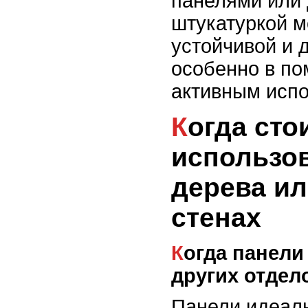
панелями или 
штукатуркой м
устойчивой и 
особенно в п
активным исп
Когда стоит
использов
дерева и
стенах
Когда панели подходят лучше
других отдел
Панели идеаль