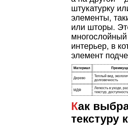
штукатурку ил
элементы, так
или шторы. Эт
многослойный
интерьер, в к
элемент подче
Материал
Преимущ
Теплый вид, экологи
Дерево
долговечность
Легкость в уходе, р
МДФ
текстур, доступност
Как выбрать цвет и
текстуру 