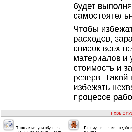
будет выполня
самостоятельн
Чтобы избежа
расходов, зар
список всех н
материалов и у
стоимость и з
резерв. Такой
избежать нехв
процессе рабо
НОВЫЕ ПУ
Плюсы и минусы обучения
Почему шиншилла не даётс
детей игре на фортепиано
в руки?