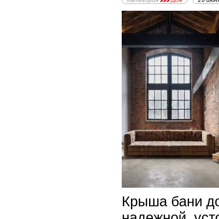
Категория
Дом
26 июн
Крыша бани д
надежной, уст