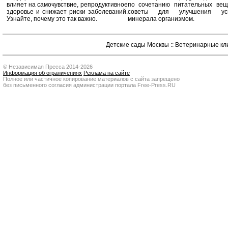
влияет на самочувствие, репродуктивное
по сочетанию питательных вещ
здоровье и снижает риски заболеваний.
советы для улучшения усв
Узнайте, почему это так важно.
минерала организмом.
Детские сады Москвы
::
Ветеринарные кл
© Независимая Пресса 2014-2026
Информация об ограничениях
Реклама на сайте
Полное или частичное копирование материалов с сайта запрещено
без письменного согласия администрации портала Free-Press.RU