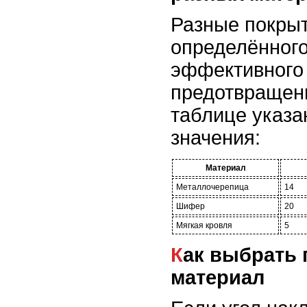
Разные покры
определённого
эффективного 
предотвращени
таблице указ
значения:
Материал
Металлочерепица
14
Шифер
20
Мягкая кровля
5
Как выбрать подходящий
материал