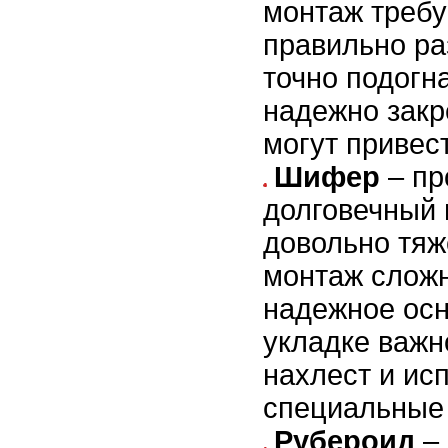
монтаж требу
правильно ра
точно подогн
надежно закр
могут привест
Шифер
– пр
долговечный 
довольно тяж
монтаж сложн
надежное осн
укладке важн
нахлест и ис
специальные 
Рубероид
– 