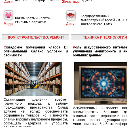
Дети
Животные
Государственный
Как выбрать и носить
литературный музей им. Ф. 
стильные перчатки
Мода
Досуг
Достоевского. Омск
ДОМ, СТРОИТЕЛЬСТВО, РЕМОНТ
ТЕХНИКА И ТЕХНОЛОГИИ
Складские помещения класса B:
Роль искусственного интеллекта в
оптимальный баланс условий и
улучшении мониторинга и ан
стоимости
больших данных
Организация хранения требует
грамотного подхода к выбору
подходящего пространства. Склад
Искусственный интеллект по
должен не только обеспечивать
анализировать большие да
сохранность товаров, но и помогать
выявлять закономерности и по
оптимизировать внутренние процессы,
точность прогнозов, ускоряя пр
сокращать издержки и упрощать
мониторинга и обработки инфор