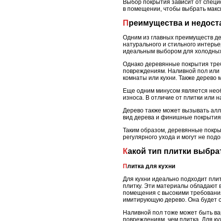
Выбор покрытия зависит от специ
в помещении, чтобы выбрать макс
Преимущества и недос
Одним из главных преимуществ де
натурального и стильного интерье
идеальным выбором для холодных
Однако деревянные покрытия требу
повреждениям. Наливной пол или 
комнаты или кухни. Также дерево 
Еще одним минусом является необ
износа. В отличие от плитки или 
Дерево также может вызывать алл
вид дерева и финишные покрытия
Таким образом, деревянные покрыт
регулярного ухода и могут не под
Какой тип плитки выбра
Плитка для кухни
Для кухни идеально подходит плит
плитку. Эти материалы обладают вы
помещения с высокими требования
имитирующую дерево. Она будет с
Наливной пол тоже может быть вар
повреждениям, чем плитка. Для ку