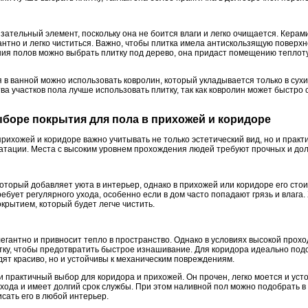
язательный элемент, поскольку она не боится влаги и легко очищается. Керам
нтно и легко чиститься. Важно, чтобы плитка имела антискользящую поверхн
ия полов можно выбрать плитку под дерево, она придаст помещению теплоту 
в ванной можно использовать ковролин, который укладывается только в сухи
ва участков пола лучше использовать плитку, так как ковролин может быстро
выборе покрытия для пола в прихожей и коридоре
рихожей и коридоре важно учитывать не только эстетический вид, но и практич
атации. Места с высоким уровнем прохождения людей требуют прочных и до
который добавляет уюта в интерьер, однако в прихожей или коридоре его сто
ебует регулярного ухода, особенно если в дом часто попадают грязь и влага
крытием, который будет легче чистить.
егантно и привносит тепло в пространство. Однако в условиях высокой прох
тку, чтобы предотвратить быстрое изнашивание. Для коридора идеально под
дят красиво, но и устойчивы к механическим повреждениям.
 практичный выбор для коридора и прихожей. Он прочен, легко моется и усто
ухода и имеет долгий срок службы. При этом наливной пол можно подобрать 
исать его в любой интерьер.