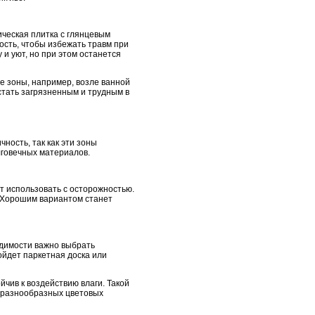
ическая плитка с глянцевым
ость, чтобы избежать травм при
и уют, но при этом останется
е зоны, например, возле ванной
 стать загрязненным и трудным в
ность, так как эти зоны
лговечных материалов.
ит использовать с осторожностью.
. Хорошим вариантом станет
одимости важно выбрать
ойдет паркетная доска или
йчив к воздействию влаги. Такой
в разнообразных цветовых