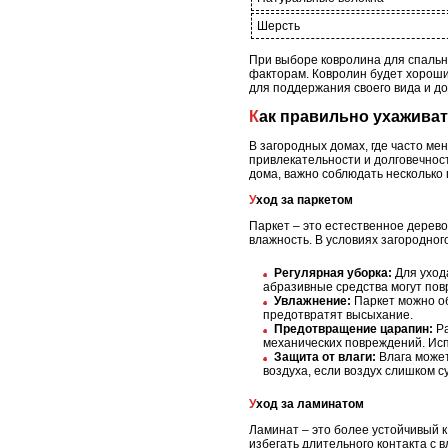
Шерсть
При выборе ковролина для спальни
факторам. Ковролин будет хороши
для поддержания своего вида и до
Как правильно ухажива
В загородных домах, где часто м
привлекательности и долговечност
дома, важно соблюдать несколько 
Уход за паркетом
Паркет – это естественное дерево
влажность. В условиях загородног
Регулярная уборка:
Для ухода
абразивные средства могут пов
Увлажнение:
Паркет можно об
предотвратят высыхание.
Предотвращение царапин:
Ра
механических повреждений. Ис
Защита от влаги:
Влага может
воздуха, если воздух слишком с
Уход за ламинатом
Ламинат – это более устойчивый к
избегать длительного контакта с в