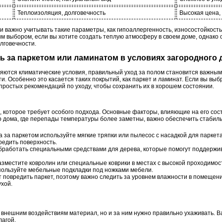
Теплоизоляция, долговечность
Высокая цена,
 важно учитывать такие параметры, как гипоаллергенность, износостойкость
м выбором, если вы хотите создать теплую атмосферу в своем доме, однако 
лговечности.
ть за паркетом или ламинатом в условиях загородного
еняются климатические условия, правильный уход за полом становится важны
и. Особенно это касается таких покрытий, как паркет и ламинат. Если вы вы
простых рекомендаций по уходу, чтобы сохранить их в хорошем состоянии.
, которое требует особого подхода. Основные факторы, влияющие на его сост
о дома, где перепады температуры более заметны, важно обеспечить стабиль
 за паркетом используйте мягкие тряпки или пылесос с насадкой для паркет
редить поверхность.
работать специальными средствами для дерева, которые помогут поддержив
зместите ковролин или специальные коврики в местах с высокой проходимос
пользуйте мебельные подкладки под ножками мебели.
 повредить паркет, поэтому важно следить за уровнем влажности в помещен
ухой.
 внешним воздействиям материал, но и за ним нужно правильно ухаживать. В
лагой.