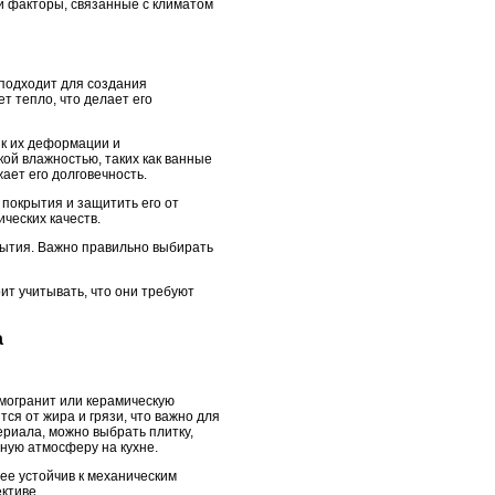
и факторы, связанные с климатом
 подходит для создания
т тепло, что делает его
 к их деформации и
ой влажностью, таких как ванные
ает его долговечность.
покрытия и защитить его от
ческих качеств.
рытия. Важно правильно выбирать
ит учитывать, что они требуют
а
амогранит или керамическую
тся от жира и грязи, что важно для
ериала, можно выбрать плитку,
ную атмосферу на кухне.
нее устойчив к механическим
ктиве.