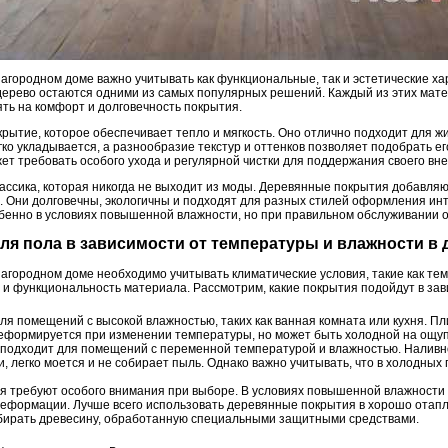
загородном доме важно учитывать как функциональные, так и эстетические х
дерево остаются одними из самых популярных решений. Каждый из этих мате
ть на комфорт и долговечность покрытия.
крытие, которое обеспечивает тепло и мягкость. Оно отлично подходит для 
гко укладывается, а разнообразие текстур и оттенков позволяет подобрать е
жет требовать особого ухода и регулярной чистки для поддержания своего вн
лассика, которая никогда не выходит из моды. Деревянные покрытия добавля
. Они долговечны, экологичны и подходят для разных стилей оформления инт
обенно в условиях повышенной влажности, но при правильном обслуживании 
для пола в зависимости от температуры и влажности в
агородном доме необходимо учитывать климатические условия, такие как тем
 и функциональность материала. Рассмотрим, какие покрытия подойдут в зав
я помещений с высокой влажностью, таких как ванная комната или кухня. Пл
 деформируется при изменении температуры, но может быть холодной на ощуп
подходит для помещений с переменной температурой и влажностью. Наливн
и, легко моется и не собирает пыль. Однако важно учитывать, что в холодны
 требуют особого внимания при выборе. В условиях повышенной влажности
 деформации. Лучше всего использовать деревянные покрытия в хорошо отап
бирать древесину, обработанную специальными защитными средствами.