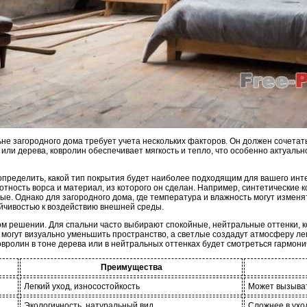
не загородного дома требует учета нескольких факторов. Он должен сочетать
 или дерева, ковролин обеспечивает мягкость и тепло, что особенно актуально
определить, какой тип покрытия будет наиболее подходящим для вашего инте
отность ворса и материал, из которого он сделан. Например, синтетические к
ные. Однако для загородного дома, где температура и влажность могут изменя
йчивостью к воздействию внешней среды.
ом решении. Для спальни часто выбирают спокойные, нейтральные оттенки, 
могут визуально уменьшить пространство, а светлые создадут атмосферу легк
вролин в тоне дерева или в нейтральных оттенках будет смотреться гармони
Преимущества
Легкий уход, износостойкость
Может вызыва
Экологичность, натуральный вид
Сложнее в ухо