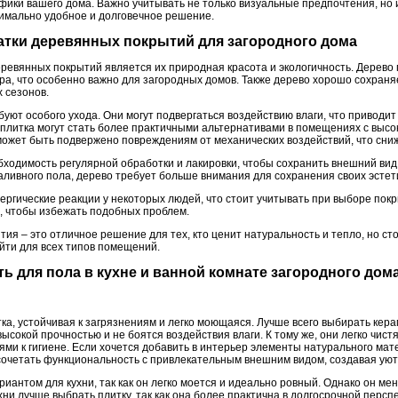
фики вашего дома. Важно учитывать не только визуальные предпочтения, но 
имально удобное и долговечное решение.
татки деревянных покрытий для загородного дома
ревянных покрытий является их природная красота и экологичность. Дерево
ра, что особенно важно для загородных домов. Также дерево хорошо сохраняе
 сезонов.
ют особого ухода. Они могут подвергаться воздействию влаги, что приводит
плитка могут стать более практичными альтернативами в помещениях с высок
может быть подвержено повреждениям от механических воздействий, что сниж
ходимость регулярной обработки и лакировки, чтобы сохранить внешний вид 
наливного пола, дерево требует больше внимания для сохранения своих эстети
ергические реакции у некоторых людей, что стоит учитывать при выборе пок
, чтобы избежать подобных проблем.
ия – это отличное решение для тех, кто ценит натуральность и тепло, но сто
ойти для всех типов помещений.
ть для пола в кухне и ванной комнате загородного дом
ка, устойчивая к загрязнениям и легко моющаяся. Лучше всего выбирать кер
сокой прочностью и не боятся воздействия влаги. К тому же, они легко чистя
ми к гигиене. Если хочется добавить в интерьер элементы натурального мат
очетать функциональность с привлекательным внешним видом, создавая уют
иантом для кухни, так как он легко моется и идеально ровный. Однако он ме
хни лучше выбрать плитку, так как она более практична в долгосрочной перспе