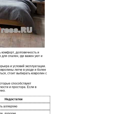
 комфорт, долговечность и
 для спален, где важен уют и
рьера и условий эксплуатации.
овролины легче в уходе и более
ться, стоит выбирать ковролин с
которые способствуют
ости и простора. Если в
чно.
Недостатки
ть аллергию
де, дорогие