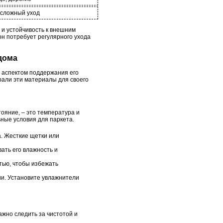
 сложный уход
 и устойчивость к внешним
он потребует регулярного ухода
 дома
м аспектом поддержания его
брали эти материалы для своего
ояние, – это температура и
ные условия для паркета.
а. Жесткие щетки или
ать его влажность и
тью, чтобы избежать
ии. Установите увлажнители
ажно следить за чистотой и