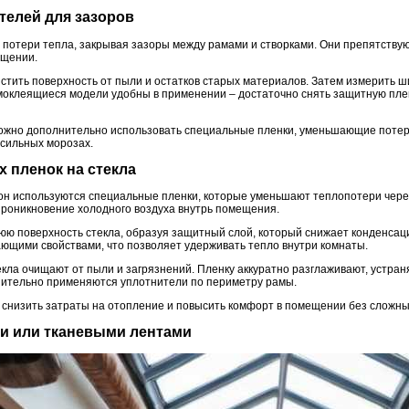
телей для зазоров
потери тепла, закрывая зазоры между рамами и створками. Они препятству
ещении.
стить поверхность от пыли и остатков старых материалов. Затем измерить 
оклеящиеся модели удобны в применении – достаточно снять защитную плен
жно дополнительно использовать специальные пленки, уменьшающие потери 
сильных морозах.
 пленок на стекла
н используются специальные пленки, которые уменьшают теплопотери через
роникновение холодного воздуха внутрь помещения.
юю поверхность стекла, образуя защитный слой, который снижает конденсац
щими свойствами, что позволяет удерживать тепло внутри комнаты.
екла очищают от пыли и загрязнений. Пленку аккуратно разглаживают, устра
ительно применяются уплотнители по периметру рамы.
 снизить затраты на отопление и повысить комфорт в помещении без сложны
ми или тканевыми лентами