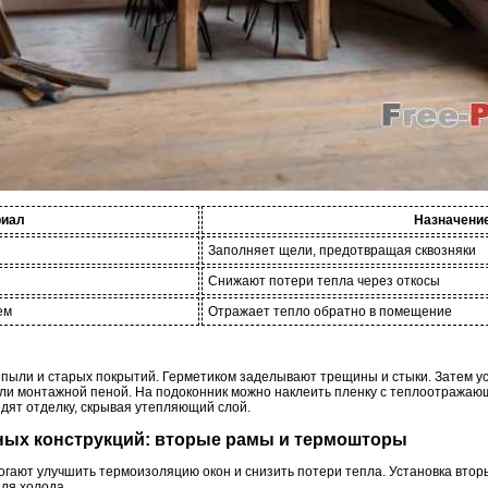
риал
Назначени
Заполняет щели, предотвращая сквозняки
Снижают потери тепла через откосы
ем
Отражает тепло обратно в помещение
 пыли и старых покрытий. Герметиком заделывают трещины и стыки. Затем 
 или монтажной пеной. На подоконник можно наклеить пленку с теплоотраж
дят отделку, скрывая утепляющий слой.
ьных конструкций: вторые рамы и термошторы
гают улучшить термоизоляцию окон и снизить потери тепла. Установка втор
ля холода.