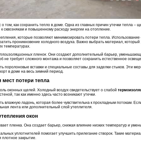
 о том, как сохранить тепло в доме. Одна из главных причин утечки тепла – 
 к сквознякам и повышенному расходу энергии на отопление.
тепления, которые позволяют минимизировать потери тепла. Использовани
ратить проникновение холодного воздуха. Важно выбрать материал, который 
их температурах.
плоизоляционных пленок
. Они создают дополнительный барьер, уменьшаю
об не требует сложного монтажа и позволяет сохранить естественное освеще
ь поролоновые вставки и специальные составы для заделки стыков. Эти ме
орт в доме на весь зимний период.
и мест потери тепла
вдоль оконных щелей. Холодный воздух свидетельствует о слабой
термоизоля
теной, так как именно здесь часто возникают утечки.
ь влажную ладонь, которая более чувствительна к прохладным потокам. Если
льная лента или дополнительный слой утеплителя.
утепления окон
ает пленка. Она создает барьер, снижая влияние низких температур и умен
льных уплотнителей помогает улучшить прилегание створок. Такие материа
я плотное закрытие.