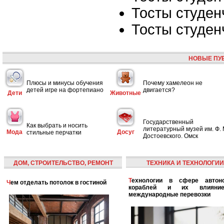
Тосты студен
Тосты студен
НОВЫЕ ПУ
Плюсы и минусы обучения
Почему хамелеон не
детей игре на фортепиано
двигается?
Дети
Животные
Государственный
Как выбрать и носить
литературный музей им. Ф. 
Мода
Досуг
стильные перчатки
Достоевского. Омск
ДОМ, СТРОИТЕЛЬСТВО, РЕМОНТ
ТЕХНИКА И ТЕХНОЛОГИИ
Технологии в сфере автономных
Чем отделать потолок в гостиной
кораблей и их влияни
международные перевозки