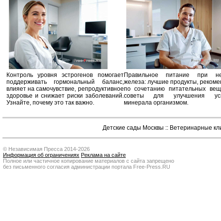
Контроль уровня эстрогенов помогает
Правильное питание при не
поддерживать гормональный баланс,
железа: лучшие продукты, реком
влияет на самочувствие, репродуктивное
по сочетанию питательных вещ
здоровье и снижает риски заболеваний.
советы для улучшения усв
Узнайте, почему это так важно.
минерала организмом.
Детские сады Москвы
::
Ветеринарные кл
© Независимая Пресса 2014-2026
Информация об ограничениях
Реклама на сайте
Полное или частичное копирование материалов с сайта запрещено
без письменного согласия администрации портала Free-Press.RU