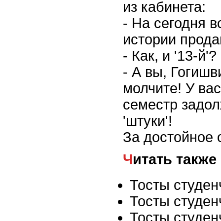
из кабинета:
- На сегодня в
истории прода
- Как, и '13-й'?
- А вы, Гогиш
молчите! У ва
семестр задол
'штуки'!
За достойное 
Читать также
Тосты студен
Тосты студен
Тосты студен