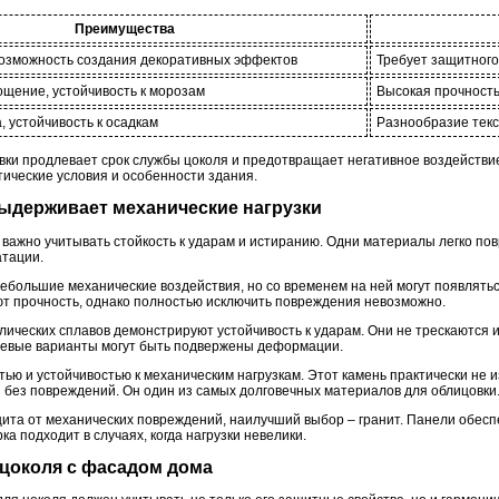
Преимущества
возможность создания декоративных эффектов
Требует защитного
ощение, устойчивость к морозам
Высокая прочность
, устойчивость к осадкам
Разнообразие текс
ки продлевает срок службы цоколя и предотвращает негативное воздействи
тические условия и особенности здания.
выдерживает механические нагрузки
 важно учитывать стойкость к ударам и истиранию. Одни материалы легко по
атации.
большие механические воздействия, но со временем на ней могут появлять
т прочность, однако полностью исключить повреждения невозможно.
ических сплавов демонстрируют устойчивость к ударам. Они не трескаются
шевые варианты могут быть подвержены деформации.
ью и устойчивостью к механическим нагрузкам. Этот камень практически не 
без повреждений. Он один из самых долговечных материалов для облицовки
ита от механических повреждений, наилучший выбор – гранит. Панели обе
ка подходит в случаях, когда нагрузки невелики.
у цоколя с фасадом дома