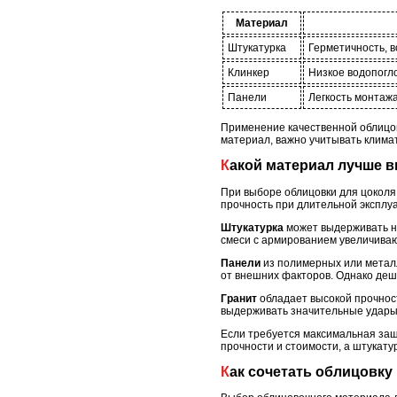
Материал
Штукатурка
Герметичность, 
Клинкер
Низкое водопогл
Панели
Легкость монтажа
Применение качественной облицов
материал, важно учитывать клима
Какой материал лучше 
При выборе облицовки для цоколя
прочность при длительной эксплу
Штукатурка
может выдерживать не
смеси с армированием увеличиваю
Панели
из полимерных или металл
от внешних факторов. Однако де
Гранит
обладает высокой прочност
выдерживать значительные удары 
Если требуется максимальная защ
прочности и стоимости, а штукатур
Как сочетать облицовк