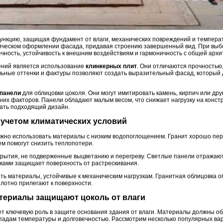
нкцию, защищая фундамент от влаги, механических повреждений и температ
тическом оформлении фасада, придавая строению завершенный вид. При вы
чность, устойчивость к внешним воздействиям и гармоничность с общей архи
ний является использование
клинкерных плит
. Они отличаются прочностью
льные оттенки и фактуры позволяют создать выразительный фасад, который 
панели
для облицовки цоколя. Они могут имитировать камень, кирпич или дру
них факторов. Панели обладают малым весом, что снижает нагрузку на конст
ать подходящий дизайн.
с учетом климатических условий
ажно использовать материалы с низким водопоглощением. Гранит хорошо пер
ем помогут снизить теплопотери.
крытия, не подверженные выцветанию и перегреву. Светлые панели отражаю
вками защищает поверхность от растрескивания.
ть материалы, устойчивые к механическим нагрузкам. Гранитная облицовка о
лотно прилегают к поверхности.
атериалы защищают цоколь от влаги
ет ключевую роль в защите основания здания от влаги. Материалы должны 
епадам температуры и долговечностью. Рассмотрим несколько популярных ва