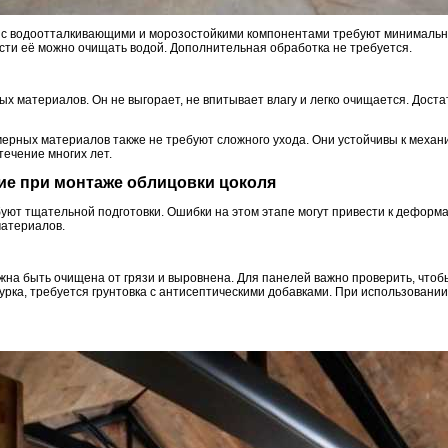
с водоотталкивающими и морозостойкими компонентами требуют минимально
ости её можно очищать водой. Дополнительная обработка не требуется.
ых материалов. Он не выгорает, не впитывает влагу и легко очищается. Дос
ерных материалов также не требуют сложного ухода. Они устойчивы к меха
течение многих лет.
ние при монтаже облицовки цоколя
буют тщательной подготовки. Ошибки на этом этапе могут привести к деформ
атериалов.
на быть очищена от грязи и выровнена. Для панелей важно проверить, чтобы
урка, требуется грунтовка с антисептическими добавками. При использовани