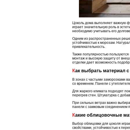
Цоколь дома выполняет важную фу
играет значительную роль в эсте
необходимо учитывать его долгове
Одним из распространенных реше
устойчивостью к морозам. Натура
привлекательность.
Также популярностью пользуются
монтаж и высокую защиту от внеш
отделки дает возможность подобр
Как выбрать материал 
В зонах с частыми заморозками в
со временем. Панели с утеплител
Для жаркого климата подходят по
перегрев стен. Штукатурка с доба
При сильных ветрах важно выбира
панели с замковым соединением п
Какие облицовочные м
Выбор облицовки для цоколя игра
свойствами, устойчивостью к пер