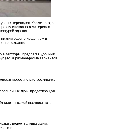
урных перепадов. Кроме того, он
боре облицовочного материала
тектурой здания.
, низким водопоглощением и
долго сохраняет
гие текстуры, предлагая удобный
рукцию, а разнообразие вариантов
еносит мороз, не растрескиваясь
т солнечные лучи, предотвращая
бладает высокой прочностью, а
обладать водоотталкивающими
риантов.