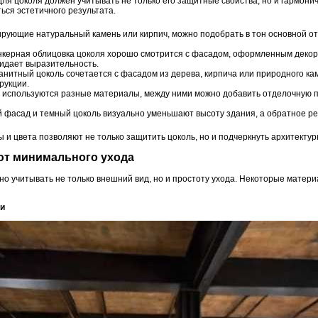
ля цоколя должен учитывать не только его защитные свойства, но и гармони
ься эстетичного результата.
ирующие натуральный камень или кирпич, можно подобрать в тон основной от
инкерная облицовка цоколя хорошо смотрится с фасадом, оформленным декор
ридает выразительность.
ранитный цоколь сочетается с фасадом из дерева, кирпича или природного ка
рукции.
и используются разные материалы, между ними можно добавить отделочную 
й фасад и темный цоколь визуально уменьшают высоту здания, а обратное ре
и цвета позволяют не только защитить цоколь, но и подчеркнуть архитектур
ют минимального ухода
о учитывать не только внешний вид, но и простоту ухода. Некоторые матери
ми