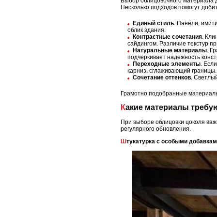
Выбор облицовочного материала д
Несколько подходов помогут добит
Единый стиль
. Панели, имит
облик здания.
Контрастные сочетания
. Кл
сайдингом. Различие текстур п
Натуральные материалы
. Г
подчеркивает надежность конст
Переходные элементы
. Есл
карниз, сглаживающий границы.
Сочетание оттенков
. Светлы
Грамотно подобранные материалы 
Какие материалы требу
При выборе облицовки цоколя важн
регулярного обновления.
Штукатурка с особыми добавка