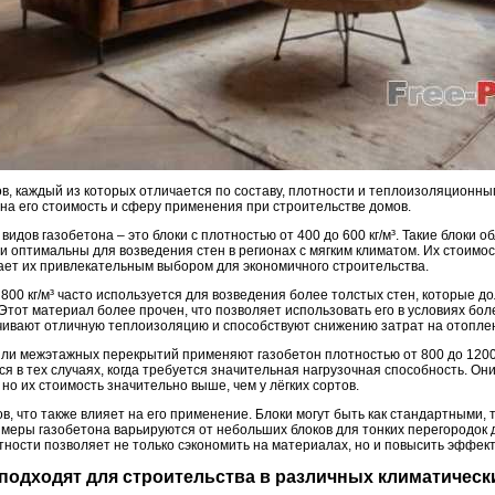
в, каждый из которых отличается по составу, плотности и теплоизоляционным
на его стоимость и сферу применения при строительстве домов.
идов газобетона – это блоки с плотностью от 400 до 600 кг/м³. Такие блоки
 оптимальны для возведения стен в регионах с мягким климатом. Их стоимос
ает их привлекательным выбором для экономичного строительства.
 800 кг/м³ часто используется для возведения более толстых стен, которые 
тот материал более прочен, что позволяет использовать его в условиях бол
ечивают отличную теплоизоляцию и способствуют снижению затрат на отопле
или межэтажных перекрытий применяют газобетон плотностью от 800 до 1200 
я в тех случаях, когда требуется значительная нагрузочная способность. О
о их стоимость значительно выше, чем у лёгких сортов.
, что также влияет на его применение. Блоки могут быть как стандартными,
еры газобетона варьируются от небольших блоков для тонких перегородок д
ности позволяет не только сэкономить на материалах, но и повысить эффект
а подходят для строительства в различных климатическ