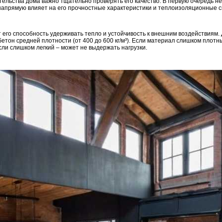
тельства дома важно тщательно проверять его качество. В первую очередь н
 напрямую влияет на его прочностные характеристики и теплоизоляционные с
 его способность удерживать тепло и устойчивость к внешним воздействиям
етон средней плотности (от 400 до 600 кг/м³). Если материал слишком плотн
ли слишком легкий – может не выдержать нагрузки.