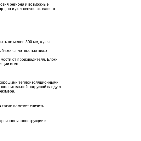
ловия региона и возможные
рт, но и долговечность вашего
ыть не менее 300 мм, а для
ь блоки с плотностью ниже
имости от производителя. Блоки
яции стен.
с хорошими теплоизоляционными
дополнительной нагрузкой следует
размера.
о также поможет снизить
прочностью конструкции и