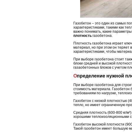
Газобетон – это один из самых п
характеристиками, такими как теп
важно понимать, какие параметры 
плотность
газобетона.
Плотность газобетона играет клю
материал, но при этом он теряет
характеристиками, чтобы материал
При выборе газобетона стоит так
блоки средней и высокой плотност
газаобетонных блоков с учетом пл
Определение нужной пл
При выборе газобетона для строит
стоимость материала. Газобетон б
требованиям по нагрузке, теплои
Газобетон с низкой плотностью (40
тепло, но имеет ограниченную про
Средняя плотность (600-800 кг/м
хорошими теплоизоляционными сво
Газобетон высокой плотности (900
Такой газобетон имеет большую ма