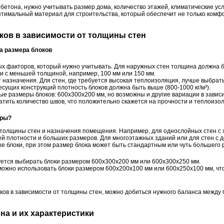
бетона, нужно учитывать размер дома, количество этажей, климатические ус
птимальный материал для строительства, который обеспечит не только комфо
оков в зависимости от толщины стен
а размера блоков
ых факторов, который нужно учитывать. Для наружных стен толщина должна б
и с меньшей толщиной, например, 100 мм или 150 мм.
т назначения. Для стен, где требуется высокая теплоизоляция, лучше выбрат
несущих конструкций плотность блоков должна быть выше (800-1000 кг/м³).
е размеры блоков: 600x300x200 мм, но возможны и другие вариации в завис
атить количество швов, что положительно скажется на прочности и теплоизол
еры?
т толщины стен и назначения помещения. Например, для однослойных стен 
ей плотности и больших размеров. Для многоэтажных зданий или для стен с 
е блоки, при этом размер блока может быть стандартным или чуть большего 
ется выбирать блоки размером 600x300x200 мм или 600x300x250 мм.
можно использовать блоки размером 600x200x100 мм или 600x250x100 мм, чт
ов в зависимости от толщины стен, можно добиться нужного баланса между 
на и их характеристики