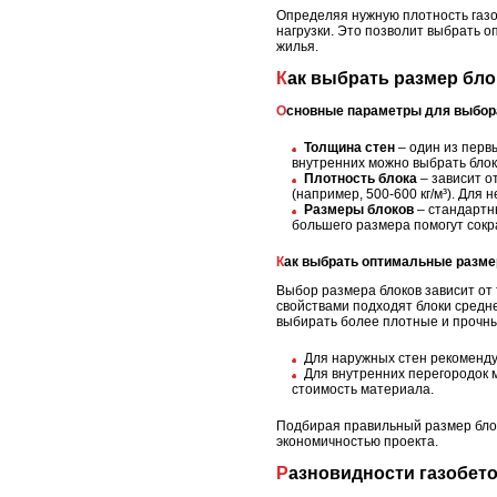
Определяя нужную плотность газо
нагрузки. Это позволит выбрать о
жилья.
Как выбрать размер бл
Основные параметры для выбор
Толщина стен
– один из перв
внутренних можно выбрать блок
Плотность блока
– зависит о
(например, 500-600 кг/м³). Для 
Размеры блоков
– стандартны
большего размера помогут сокр
Как выбрать оптимальные разм
Выбор размера блоков зависит о
свойствами подходят блоки средн
выбирать более плотные и прочны
Для наружных стен рекоменду
Для внутренних перегородок 
стоимость материала.
Подбирая правильный размер блок
экономичностью проекта.
Разновидности газобето