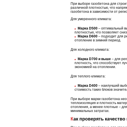
При выборе газобетона для строит
различной плотностью, что напря
газобетона в зависимости от реги
Для умеренного климата:
Марка D500
– оптимальный в
плотностью, что позволяет сни
Марка D600
– подходит для р
отопление в зимний период.
Для холодного климата:
Марка D700 и выше
– для ре
плотность, что способствует л
экономией на отоплении.
Для теплого климата:
Марка D400
– наилучший выбо
стоимость таких блоков значите
При выборе марки газобетона необ
теплоизоляция и плотность матер
отопления, а менее плотные – дл
минимальных затратах.
Как проверять качество