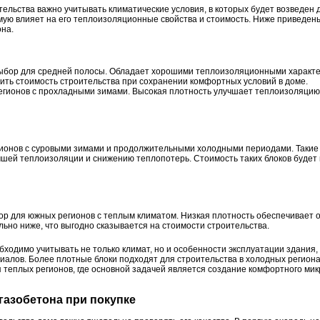
ельства важно учитывать климатические условия, в которых будет возведен 
мую влияет на его теплоизоляционные свойства и стоимость. Ниже приведен
она.
ыбор для средней полосы. Обладает хорошими теплоизоляционными характе
зить стоимость строительства при сохранении комфортных условий в доме.
егионов с прохладными зимами. Высокая плотность улучшает теплоизоляцию,
гионов с суровыми зимами и продолжительными холодными периодами. Такие
учшей теплоизоляции и снижению теплопотерь. Стоимость таких блоков будет
р для южных регионов с теплым климатом. Низкая плотность обеспечивает 
льно ниже, что выгодно сказывается на стоимости строительства.
ходимо учитывать не только климат, но и особенности эксплуатации здания, 
иалов. Более плотные блоки подходят для строительства в холодных региона
я теплых регионов, где основной задачей является создание комфортного ми
 газобетона при покупке