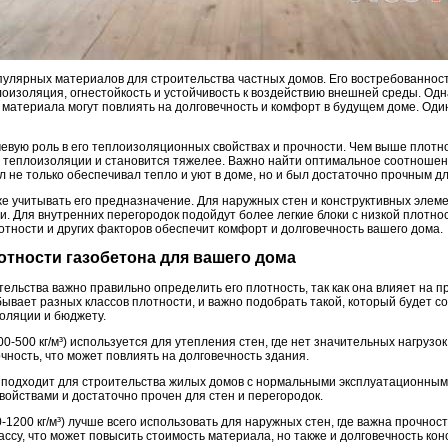
опулярных материалов для строительства частных домов. Его востребованно
лоизоляция, огнестойкость и устойчивость к воздействию внешней среды. Одна
материала могут повлиять на долговечность и комфорт в будущем доме. Один
чевую роль в его теплоизоляционных свойствах и прочности. Чем выше плотн
 в теплоизоляции и становится тяжелее. Важно найти оптимальное соотноше
 не только обеспечивал тепло и уют в доме, но и был достаточно прочным д
же учитывать его предназначение. Для наружных стен и конструктивных эле
и. Для внутренних перегородок подойдут более легкие блоки с низкой плотн
отности и других факторов обеспечит комфорт и долговечность вашего дома.
отности газобетона для вашего дома
ельства важно правильно определить его плотность, так как она влияет на п
ывает разных классов плотности, и важно подобрать такой, который будет с
золяции и бюджету.
0-500 кг/м³) используется для утепления стен, где нет значительных нагрузо
чность, что может повлиять на долговечность здания.
³) подходит для строительства жилых домов с нормальными эксплуатационным
йствами и достаточно прочен для стен и перегородок.
-1200 кг/м³) лучше всего использовать для наружных стен, где важна прочнос
ссу, что может повысить стоимость материала, но также и долговечность кон