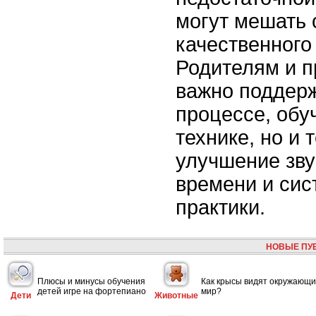
могут мешать
качественного
Родителям и 
важно поддерж
процессе, обуч
технике, но и 
улучшение зву
времени и сис
практики.
НОВЫЕ ПУ
Плюсы и минусы обучения
Как крысы видят окружающ
детей игре на фортепиано
мир?
Дети
Животные