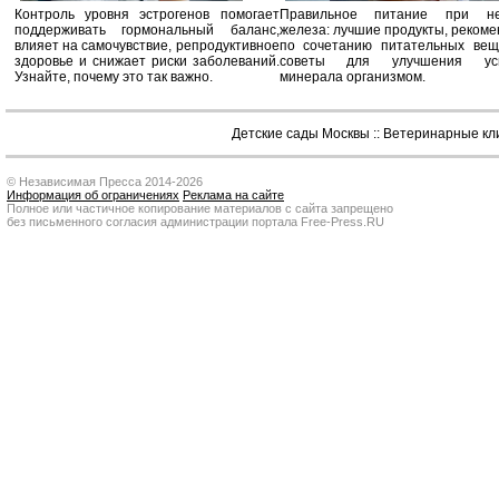
Контроль уровня эстрогенов помогает
Правильное питание при не
поддерживать гормональный баланс,
железа: лучшие продукты, реком
влияет на самочувствие, репродуктивное
по сочетанию питательных вещ
здоровье и снижает риски заболеваний.
советы для улучшения усв
Узнайте, почему это так важно.
минерала организмом.
Детские сады Москвы
::
Ветеринарные кл
© Независимая Пресса 2014-2026
Информация об ограничениях
Реклама на сайте
Полное или частичное копирование материалов с сайта запрещено
без письменного согласия администрации портала Free-Press.RU