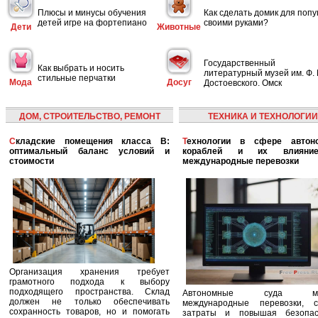
Плюсы и минусы обучения
Как сделать домик для попу
детей игре на фортепиано
своими руками?
Дети
Животные
Государственный
Как выбрать и носить
литературный музей им. Ф. 
стильные перчатки
Мода
Досуг
Достоевского. Омск
ДОМ, СТРОИТЕЛЬСТВО, РЕМОНТ
ТЕХНИКА И ТЕХНОЛОГИИ
Складские помещения класса B:
Технологии в сфере автономных
оптимальный баланс условий и
кораблей и их влияни
стоимости
международные перевозки
Организация хранения требует
грамотного подхода к выбору
подходящего пространства. Склад
Автономные суда ме
должен не только обеспечивать
международные перевозки, с
сохранность товаров, но и помогать
затраты и повышая безопасн