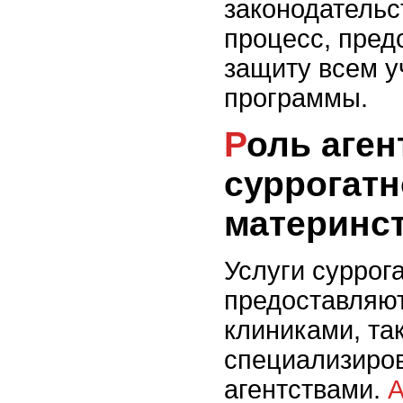
законодательс
процесс, пред
защиту всем у
программы.
Роль агентств
суррогатн
материнс
Услуги суррог
предоставляют
клиниками, так
специализиро
агентствами.
А