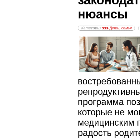
законодат
нюансы
Категория
Дети, семья
востребованн
репродуктивны
программа поз
которые не мо
медицинским п
радость родит