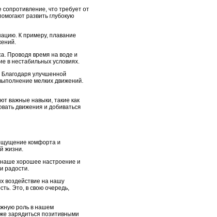
 сопротивление, что требует от
помогают развить глубокую
ацию. К примеру, плавание
жений.
а. Проводя время на воде и
е в нестабильных условиях.
. Благодаря улучшенной
 выполнение мелких движений.
ют важные навыки, такие как
овать движения и добиваться
 ощущение комфорта и
й жизни.
а наше хорошее настроение и
и радости.
х воздействие на нашу
ть. Это, в свою очередь,
ажную роль в нашем
кже зарядиться позитивными