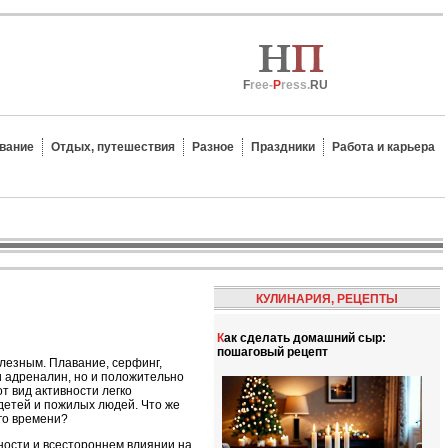
F
ree-
P
ress.
RU
вание
Отдых, путешествия
Разное
Праздники
Работа и карьера
КУЛИНАРИЯ, РЕЦЕПТЫ
Как сделать домашний сыр:
пошаговый рецепт
лезным. Плавание, серфинг,
 и адреналин, но и положительно
т вид активности легко
детей и пожилых людей. Что же
го времени?
ности и всестороннем влиянии на