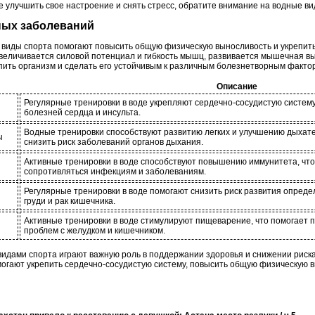
е улучшить свое настроение и снять стресс, обратите внимание на водные ви
чных заболеваний
е виды спорта помогают повысить общую физическую выносливость и укрепит
увеличивается силовой потенциал и гибкость мышц, развивается мышечная в
пить организм и сделать его устойчивым к различным болезнетворным факто
Описание
Регулярные тренировки в воде укрепляют сердечно-сосудистую систему
болезней сердца и инсульта.
Водные тренировки способствуют развитию легких и улучшению дыхате
ы
снизить риск заболеваний органов дыхания.
Активные тренировки в воде способствуют повышению иммунитета, что
сопротивляться инфекциям и заболеваниям.
Регулярные тренировки в воде помогают снизить риск развития определ
груди и рак кишечника.
Активные тренировки в воде стимулируют пищеварение, что помогает 
проблем с желудком и кишечником.
видами спорта играют важную роль в поддержании здоровья и снижении риск
могают укрепить сердечно-сосудистую систему, повысить общую физическую 