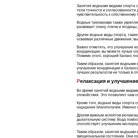
Занятия водными видами спорта с
тела точности и согласованности 
чувствительность к собственному 
Водные тренировки также укрепля
развивает спину, плечи и ягодиц
Другие водные виды спорта, такие
осваивая различные движения, вы
Важно отметить, что улучшение к
координации, вы можете лучше сп
Помимо этого, хороший баланс по
Таким образом, занятия водными в
улучшение координации и баланса
лучших результатов не только в сп
Релаксация и улучшени
Во время занятий водными видам
спокойствия. Это позволяет нам с
Кроме того, водные виды спорта 
ощущение благополучия. Именно п
Другим важным аспектом релаксац
дыхательную систему. Вода помога
способствует улучшению кислород
Таким образом, занятия водными в
эмоциональном состоянии. Они по