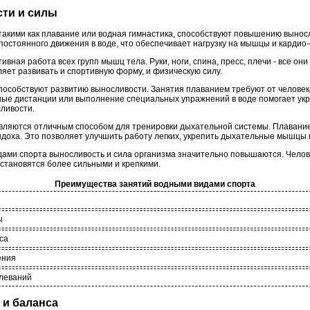
ти и силы
такими как плавание или водная гимнастика, способствуют повышению вынос
постоянного движения в воде, что обеспечивает нагрузку на мышцы и кардио-
вная работа всех групп мышц тела. Руки, ноги, спина, пресс, плечи - все он
яет развивать и спортивную форму, и физическую силу.
способствуют развитию выносливости. Занятия плаванием требуют от человек
ные дистанции или выполнение специальных упражнений в воде помогает ук
сливости.
являются отличным способом для тренировки дыхательной системы. Плавание
выдоха. Это позволяет улучшить работу легких, укрепить дыхательные мышцы 
дами спорта выносливость и сила организма значительно повышаются. Чело
 становятся более сильными и крепкими.
Преимущества занятий водными видами спорта
ы
са
ения
леваний
 и баланса