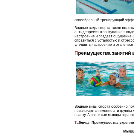
своеобразный тренирующий эффек
Водные виды спорта также положи
антидепрессантов. Купание в вод
настроение и создает ощущение б
справиться с усталостью и стресс
улучшить настроение и отвлечься
Преимущества занятий
Водные виды спорта особенно пол
привлекаются именно эти группы
осанку. А развитые мышцы кора с
Таблица: Преимущества укрепл
Мыш