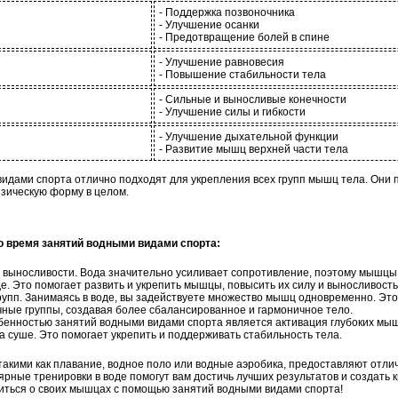
- Поддержка позвоночника
- Улучшение осанки
- Предотвращение болей в спине
- Улучшение равновесия
- Повышение стабильности тела
- Сильные и выносливые конечности
- Улучшение силы и гибкости
- Улучшение дыхательной функции
- Развитие мышц верхней части тела
идами спорта отлично подходят для укрепления всех групп мышц тела. Они п
изическую форму в целом.
о время занятий водными видами спорта:
выносливости. Вода значительно усиливает сопротивление, поэтому мышцы
е. Это помогает развить и укрепить мышцы, повысить их силу и выносливость
пп. Занимаясь в воде, вы задействуете множество мышц одновременно. Это 
ные группы, создавая более сбалансированное и гармоничное тело.
бенностью занятий водными видами спорта является активация глубоких мыш
а суше. Это помогает укрепить и поддерживать стабильность тела.
такими как плавание, водное поло или водные аэробика, предоставляют отли
ярные тренировки в воде помогут вам достичь лучших результатов и создать к
иться о своих мышцах с помощью занятий водными видами спорта!