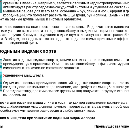
организм. Плавание, например, является отличным кардиотренировочным 
активизирует работу сердечно-сосудистой системы и улучшает ее состояни
мышечная работа для всего тела, особенно – рук, спины и ног. Серфинг и г
координации, что помогает развить мышцы груди, рук и спины. Каждый из 
т на разные группы мышц и систем в организме.
тельно влияют на психическое состояние человека. Вода считается одним 
е или участие в активности на воде способствует выделению гормона счасть
лагополучия. К тому же, журчание воды и шум волн могут оказывать расслаб
ом. В общем, проводить время на воде – это один из самых приятных и эффе
 от повседневной суеты.
 водными видами спорта
Занятия водными видами спорта, такими как плавание или водная гимнаст
преимуществ для организма. Они не только способствуют физическому раз
изменения в психическое состояние человека.
Укрепление мышц тела
Одним из основных преимуществ занятий водными видами спорта являетс
создает дополнительное сопротивление, что требует от мышц большего у
Благодаря этому, практически все группы мышц получают нагрузку и станов
выносливыми.
езны для развития мышц спины и кора, так как при выполнении различных у
 мышц. Укрепление мышц спины помогает предотвратить различные проблемы
пособствуют улучшению равновесия и стабильности тела.
ения мышц тела при занятиями водными видами спорта
цы
Преимущества укре