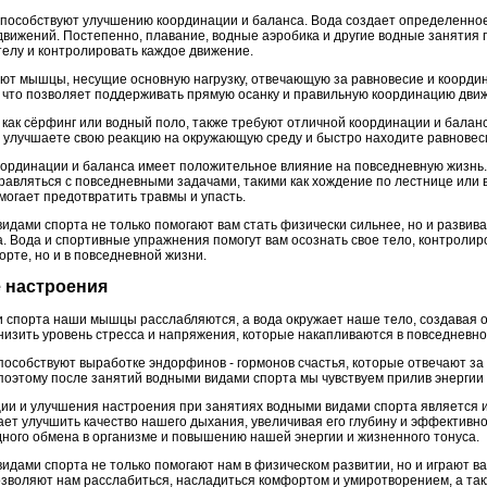
пособствуют улучшению координации и баланса. Вода создает определенное
движений. Постепенно, плавание, водные аэробика и другие водные занятия 
телу и контролировать каждое движение.
ют мышцы, несущие основную нагрузку, отвечающую за равновесие и координ
ы, что позволяет поддерживать прямую осанку и правильную координацию дви
 как сёрфинг или водный поло, также требуют отличной координации и баланс
 улучшаете свою реакцию на окружающую среду и быстро находите равновеси
оординации и баланса имеет положительное влияние на повседневную жизнь
равляться с повседневными задачами, такими как хождение по лестнице или
могает предотвратить травмы и упасть.
идами спорта не только помогают вам стать физически сильнее, но и развива
. Вода и спортивные упражнения помогут вам осознать свое тело, контролир
орте, но и в повседневной жизни.
е настроения
и спорта наши мышцы расслабляются, а вода окружает наше тело, создавая
низить уровень стресса и напряжения, которые накапливаются в повседневно
способствуют выработке эндорфинов - гормонов счастья, которые отвечают з
оэтому после занятий водными видами спорта мы чувствуем прилив энергии 
ии и улучшения настроения при занятиях водными видами спорта является и
ет улучшить качество нашего дыхания, увеличивая его глубину и эффективнос
ного обмена в организме и повышению нашей энергии и жизненного тонуса.
идами спорта не только помогают нам в физическом развитии, но и играют в
зволяют нам расслабиться, насладиться комфортом и умиротворением, а та