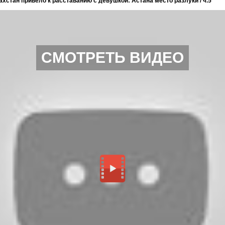
ахстан привело к расставанию с девушкой: Астана место разлуки / ч.5
СМОТРЕТЬ ВИДЕО