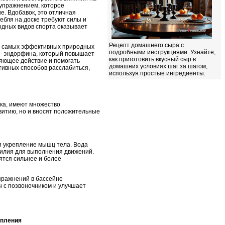
упражнением, которое
е. Вдобавок, это отличная
ребля на доске требуют силы и
водных видов спорта оказывает
Рецепт домашнего сыра с
из самых эффективных природных
подробными инструкциями. Узнайте,
я – эндорфина, который повышает
как приготовить вкусный сыр в
ляющее действие и помогать
домашних условиях шаг за шагом,
ктивных способов расслабиться,
используя простые ингредиенты.
ика, имеют множество
витию, но и вносят положительные
я укрепление мышц тела. Вода
силия для выполнения движений.
ятся сильнее и более
пражнений в бассейне
 с позвоночником и улучшает
пления