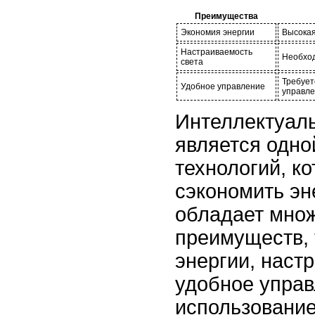
Преимущества
Экономия энергии
Высокая
Настраиваемость
Необход
света
Требует
Удобное управление
управл
Интеллектуал
является одно
технологий, к
сэкономить эн
обладает мно
преимуществ, 
энергии, наст
удобное управ
использование