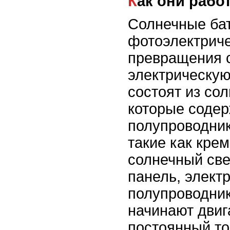
Как они рабо
Солнечные ба
фотоэлектрич
превращения с
электрическую
состоят из со
которые содер
полупроводни
такие как крем
солнечный све
панель, элект
полупроводни
начинают двиг
постоянный то