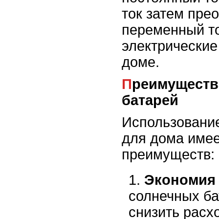
ток затем пре
переменный то
электрические
доме.
Преимущества солнечных
батарей
Использовани
для дома име
преимуществ:
Экономия 
солнечных ба
снизить расх