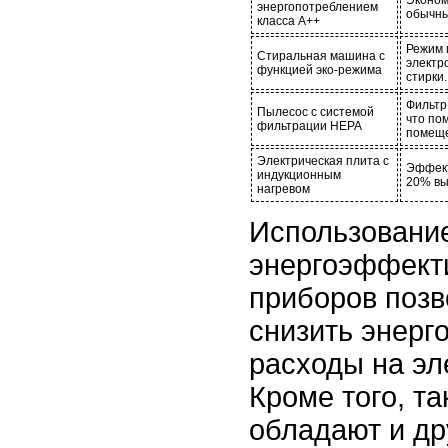
Эконом
энергопотреблением
обычны
класса А++
Режим 
Стиральная машина с
электр
функцией эко-режима
стирки.
Фильтр
Пылесос с системой
что по
фильтрации HEPA
помеще
Электрическая плита с
Эффект
индукционным
20% вы
нагревом
Использовани
энергоэффект
приборов позв
снизить энерг
расходы на эл
Кроме того, т
обладают и д