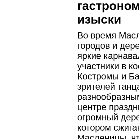
гастроно
изыски
Во время Мас
городов и дер
яркие карнава
участники в к
Костромы и Б
зрителей танц
разнообразным
центре праздн
огромный дере
котором сжига
Масленицы, ч