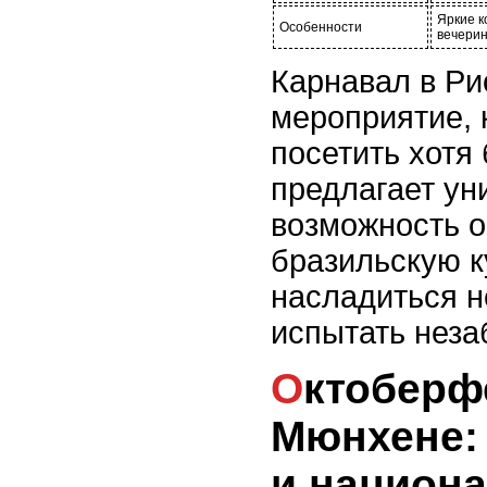
Яркие к
Особенности
вечерин
Карнавал в Ри
мероприятие, 
посетить хотя 
предлагает ун
возможность о
бразильскую к
насладиться 
испытать нез
Октоберфест в
Мюнхене:
и национ