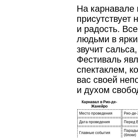
На карнавале
присутствует 
и радость. Вс
людьми в ярки
звучит сальса,
Фестиваль яв
спектаклем, к
вас своей неп
и духом свобо
Карнавал в Рио-де-
Жанейро
Место проведения
Рио-де
Дата проведения
Перед В
Парады
Главные события
(блоки)