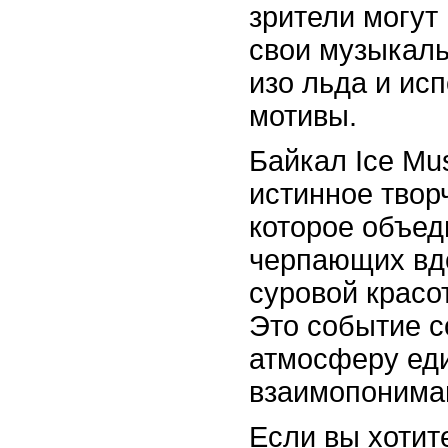
зрители могут
свои музыкал
изо льда и ис
мотивы.
Байкал Ice Musi
истинное твор
которое объед
черпающих вд
суровой красо
Это событие с
атмосферу еди
взаимопонима
Если вы хотит