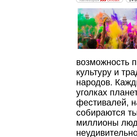
Категория
Отдых
24 
возможность п
культуру и тр
народов. Кажд
уголках плане
фестивалей, н
собираются ты
миллионы люд
неудивительно