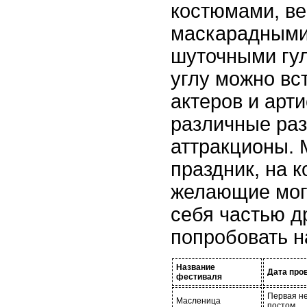
костюмами, в
маскарадными
шуточными гу
углу можно вс
актеров и арт
различные раз
аттракционы. 
праздник, на к
желающие мог
себя частью д
попробовать н
Название
Дата про
фестиваля
Первая н
Масленица
постом