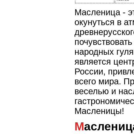
Масленица - э
окунуться в а
древнерусског
почувствовать
народных гуля
является цент
России, привл
всего мира. П
веселью и нас
гастрономиче
Масленицы!
Масленица: веселье и