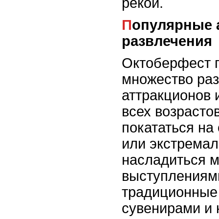
рекой.
Популярные аттракционы и
развлечения
Октоберфест 
множество ра
аттракционов 
всех возрастов
покататься на
или экстремал
насладиться 
выступлениями
традиционные
сувенирами и