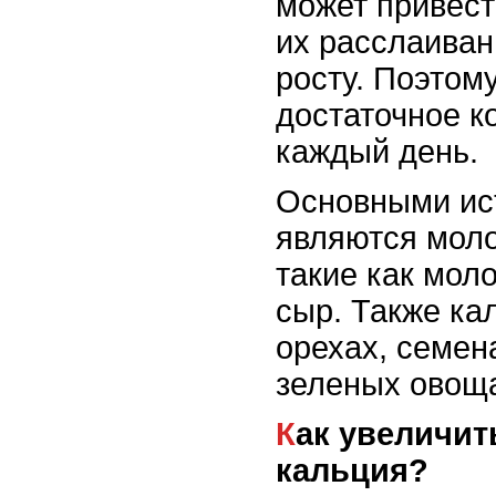
может привест
их расслаива
росту. Поэтом
достаточное к
каждый день.
Основными ис
являются моло
такие как молок
сыр. Также ка
орехах, семен
зеленых овощ
Как увеличить потребление
кальция?