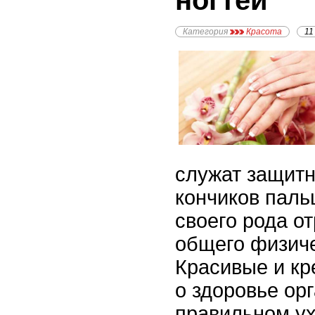
ногтей
Категория
Красота
11
служат защит
кончиков пальц
своего рода о
общего физиче
Красивые и кр
о здоровье ор
правильном ух