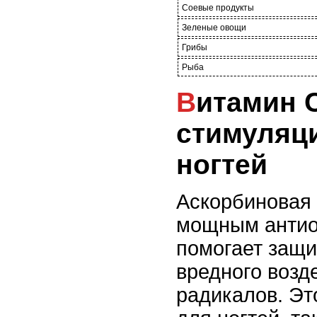
Соевые продукты
Зеленые овощи
Грибы
Рыба
Витамин С для
стимуляц
ногтей
Аскорбиновая 
мощным антио
помогает защи
вредного возд
радикалов. Эт