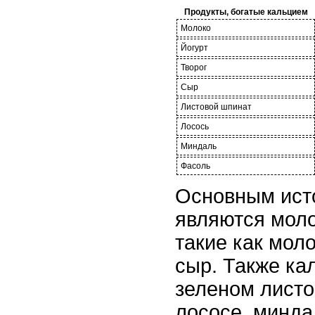
Продукты, богатые кальцием
Молоко
Йогурт
Творог
Сыр
Листовой шпинат
Лосось
Миндаль
Фасоль
Основным ист
являются моло
такие как моло
сыр. Также ка
зеленом листо
лососе, минда