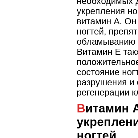
необходимых д
укрепления но
витамин А. Он
ногтей, препят
обламыванию и
Витамин Е так
положительное
состояние ног
разрушения и 
регенерации к
Витамин А для
укреплени
ногтей