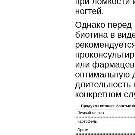
при ломкости 
ногтей.
Однако перед
биотина в вид
рекомендуетс
проконсультир
или фармацевт
оптимальную д
длительность 
конкретном сл
Продукты питания, богатые 
Яичный желток
Картофель
Орехи