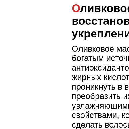
Оливковое масло для
восстано
укреплен
Оливковое ма
богатым источ
антиоксиданто
жирных кислот
проникнуть в 
преобразить и
увлажняющими
свойствами, к
сделать волос