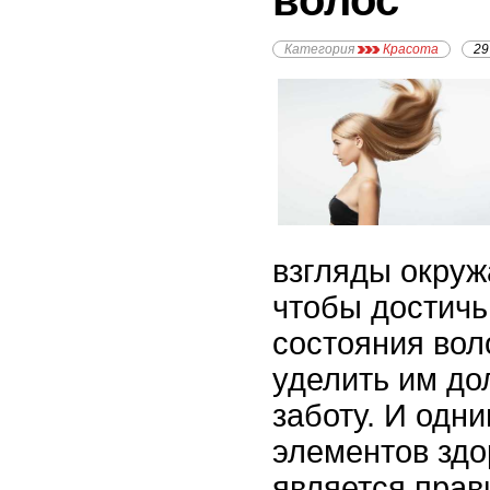
волос
Категория
Красота
29
взгляды окруж
чтобы достичь
состояния вол
уделить им до
заботу. И одн
элементов здо
является пра