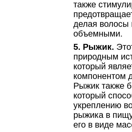
также стимули
предотвращает
делая волосы 
объемными.
5. Рыжик.
Этот
природным ист
который явля
компонентом д
Рыжик также б
который спосо
укреплению во
рыжика в пищ
его в виде мас