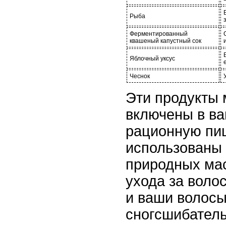
Рыба
Ферментированный
квашеный капустный сок
Яблочный уксус
Чеснок
Эти продукты 
включены в в
рационную пи
использованы 
природных мас
ухода за воло
и ваши волосы
сногсшибатель