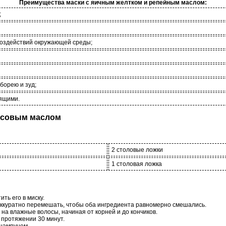
Преимущества маски с яичным желтком и репейным маслом:
;
воздействий окружающей среды;
еборею и зуд;
тящими.
окосовым маслом
2 столовые ложки
1 столовая ложка
ить его в миску.
аккуратно перемешать, чтобы оба ингредиента равномерно смешались.
на влажные волосы, начиная от корней и до кончиков.
 протяжении 30 минут.
 шампунем.