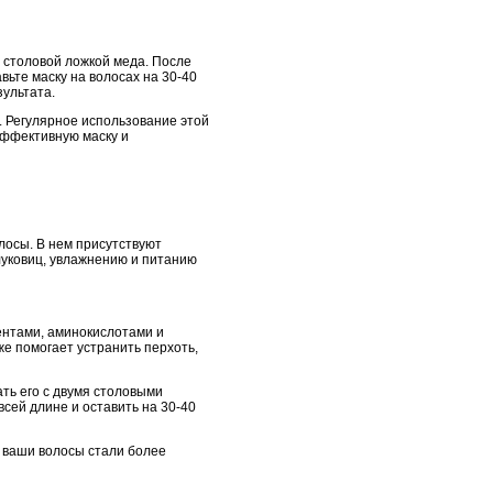
 столовой ложкой меда. После
ьте маску на волосах на 30-40
зультата.
. Регулярное использование этой
 эффективную маску и
лосы. В нем присутствуют
 луковиц, увлажнению и питанию
ентами, аминокислотами и
е помогает устранить перхоть,
ть его с двумя столовыми
сей длине и оставить на 30-40
о ваши волосы стали более