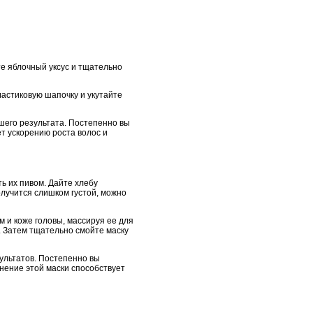
те яблочный уксус и тщательно
ластиковую шапочку и укутайте
шего результата. Постепенно вы
т ускорению роста волос и
ь их пивом. Дайте хлебу
олучится слишком густой, можно
 и коже головы, массируя ее для
. Затем тщательно смойте маску
ультатов. Постепенно вы
нение этой маски способствует