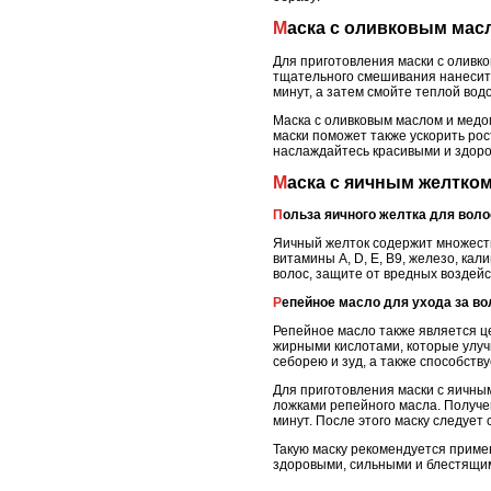
Маска с оливковым мас
Для приготовления маски с оливк
тщательного смешивания нанесите
минут, а затем смойте теплой вод
Маска с оливковым маслом и медо
маски поможет также ускорить рос
наслаждайтесь красивыми и здор
Маска с яичным желтк
Польза яичного желтка для воло
Яичный желток содержит множеств
витамины A, D, E, B9, железо, ка
волос, защите от вредных воздейс
Репейное масло для ухода за в
Репейное масло также является ц
жирными кислотами, которые улучш
себорею и зуд, а также способству
Для приготовления маски с яичны
ложками репейного масла. Получен
минут. После этого маску следует
Такую маску рекомендуется приме
здоровыми, сильными и блестящими