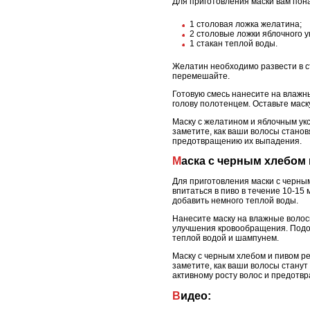
Для приготовления маски вам по
1 столовая ложка желатина;
2 столовые ложки яблочного у
1 стакан теплой воды.
Желатин необходимо развести в ст
перемешайте.
Готовую смесь нанесите на влажн
голову полотенцем. Оставьте маск
Маску с желатином и яблочным ук
заметите, как ваши волосы станов
предотвращению их выпадения.
Маска с черным хлебом
Для приготовления маски с черным
впитаться в пиво в течение 10-15
добавить немного теплой воды.
Нанесите маску на влажные волос
улучшения кровообращения. Подож
теплой водой и шампунем.
Маску с черным хлебом и пивом р
заметите, как ваши волосы станут
активному росту волос и предотв
Видео: