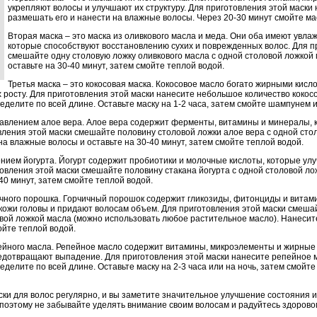
укрепляют волосы и улучшают их структуру. Для приготовления этой маски 
размешать его и нанести на влажные волосы. Через 20-30 минут смойте ма
Вторая маска – это маска из оливкового масла и меда. Они оба имеют увл
которые способствуют восстановлению сухих и поврежденных волос. Для п
смешайте одну столовую ложку оливкового масла с одной столовой ложкой 
оставьте на 30-40 минут, затем смойте теплой водой.
Третья маска – это кокосовая маска. Кокосовое масло богато жирными кисл
 росту. Для приготовления этой маски нанесите небольшое количество кокос
елите по всей длине. Оставьте маску на 1-2 часа, затем смойте шампунем 
обавлением алое вера. Алое вера содержит ферменты, витамины и минералы, 
вления этой маски смешайте половину столовой ложки алое вера с одной сто
а влажные волосы и оставьте на 30-40 минут, затем смойте теплой водой.
ением йогурта. Йогурт содержит пробиотики и молочные кислоты, которые улу
товления этой маски смешайте половину стакана йогурта с одной столовой ло
40 минут, затем смойте теплой водой.
чичного порошка. Горчичный порошок содержит гликозиды, фитонциды и витам
кожи головы и придают волосам объем. Для приготовления этой маски смеша
овой ложкой масла (можно использовать любое растительное масло). Нанесит
ойте теплой водой.
пейного масла. Репейное масло содержит витамины, микроэлементы и жирные
редотвращают выпадение. Для приготовления этой маски нанесите репейное 
елите по всей длине. Оставьте маску на 2-3 часа или на ночь, затем смойт
ки для волос регулярно, и вы заметите значительное улучшение состояния и
, поэтому не забывайте уделять внимание своим волосам и радуйтесь здоров