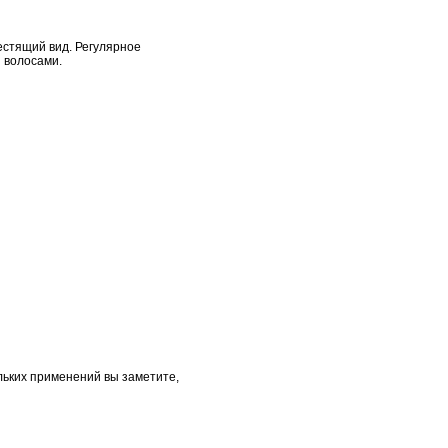
естящий вид. Регулярное
 волосами.
льких применений вы заметите,