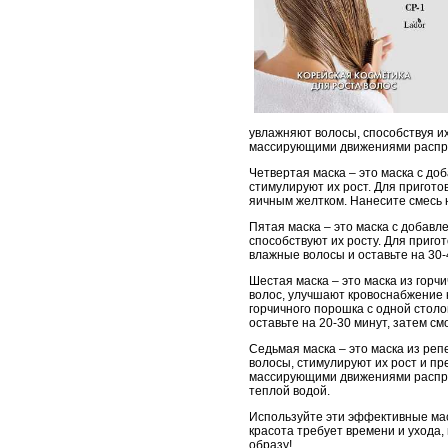
увлажняют волосы, способствуя их
массирующими движениями распред
Четвертая маска – это маска с д
стимулируют их рост. Для пригото
яичным желтком. Нанесите смесь н
Пятая маска – это маска с добавл
способствуют их росту. Для приго
влажные волосы и оставьте на 30-
Шестая маска – это маска из гор
волос, улучшают кровоснабжение 
горчичного порошка с одной стол
оставьте на 20-30 минут, затем см
Седьмая маска – это маска из ре
волосы, стимулируют их рост и п
массирующими движениями распред
теплой водой.
Используйте эти эффективные мас
красота требует времени и ухода
образу!