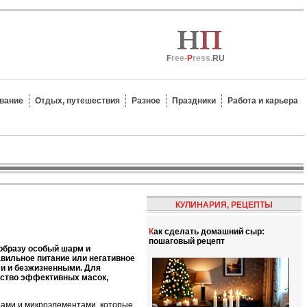
F
ree-
P
ress.
RU
вание
Отдых, путешествия
Разное
Праздники
Работа и карьера
КУЛИНАРИЯ, РЕЦЕПТЫ
Как сделать домашний сыр:
пошаговый рецепт
образу особый шарм и
равильное питание или негативное
и и безжизненными. Для
ество эффективных масок,
ирами и микроэлементами, которые