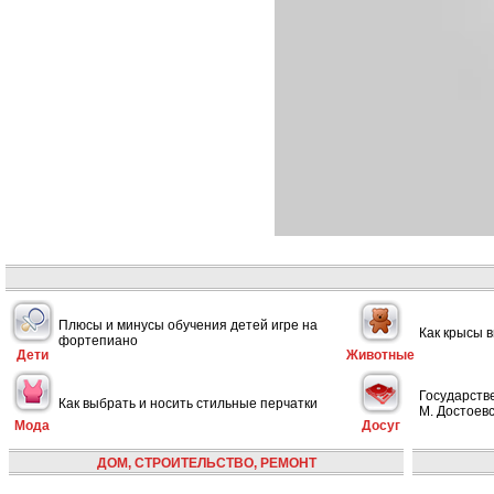
Плюсы и минусы обучения детей игре на
Как крысы 
фортепиано
Дети
Животные
Государств
Как выбрать и носить стильные перчатки
М. Достоевс
Мода
Досуг
ДОМ, СТРОИТЕЛЬСТВО, РЕМОНТ