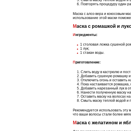
Повторять процедуру один ра
Маска с алоэ вера и кокосовым ма
использование этой маски поможе
Маска с ромашкой и лук
Ингредиенты:
1 столовая ложка сушеной ро
1 лук;
1 стакан воды.
Приготовление:
Слить воду в кастрюлю и пост
Добавить сушеную ромашку и 
Отключить огонь и оставить н
Пока настаивается ромашка, н
Добавить нарезанный лук в о
Нанести полученную маску на
Оставить маску на волосах на
Смыть маску теплой водой и
Рекомендуется использовать эту м
что ваши волосы стали более мяг
Маска с желатином и я