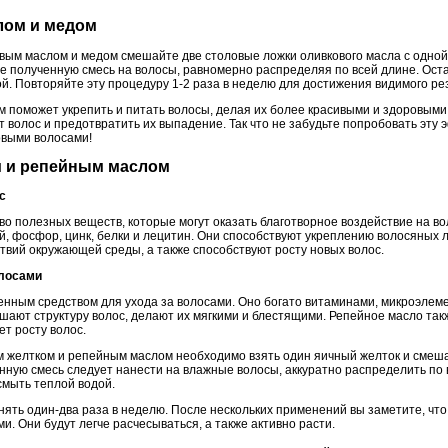
лом и медом
овым маслом и медом смешайте две столовые ложки оливкового масла с одной
 полученную смесь на волосы, равномерно распределяя по всей длине. Остав
ой. Повторяйте эту процедуру 1-2 раза в неделю для достижения видимого ре
м поможет укрепить и питать волосы, делая их более красивыми и здоровыми
т волос и предотвратить их выпадение. Так что не забудьте попробовать эту
овыми волосами!
ом и репейным маслом
с
о полезных веществ, которые могут оказать благотворное воздействие на во
лий, фосфор, цинк, белки и лецитин. Они способствуют укреплению волосяных
твий окружающей среды, а также способствуют росту новых волос.
олосами
енным средством для ухода за волосами. Оно богато витаминами, микроэлем
ают структуру волос, делают их мягкими и блестящими. Репейное масло такж
ет росту волос.
м желтком и репейным маслом необходимо взять один яичный желток и смеша
ную смесь следует нанести на влажные волосы, аккуратно распределить по в
 смыть теплой водой.
нять один-два раза в неделю. После нескольких применений вы заметите, чт
. Они будут легче расчесываться, а также активно расти.