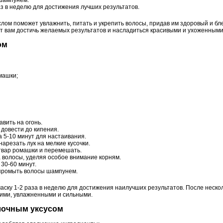
з в неделю для достижения лучших результатов.
слом поможет увлажнить, питать и укрепить волосы, придав им здоровый и бл
т вам достичь желаемых результатов и насладиться красивыми и ухоженными
ом
машки;
авить на огонь.
довести до кипения.
а 5-10 минут для настаивания.
арезать лук на мелкие кусочки.
твар ромашки и перемешать.
 волосы, уделяя особое внимание корням.
 30-60 минут.
 промыть волосы шампунем.
аску 1-2 раза в неделю для достижения наилучших результатов. После неско
кими, увлажненными и сильными.
блочным уксусом