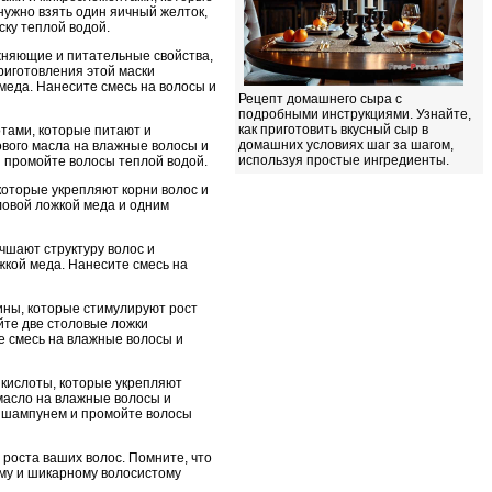
нужно взять один яичный желток,
ску теплой водой.
ажняющие и питательные свойства,
риготовления этой маски
меда. Нанесите смесь на волосы и
Рецепт домашнего сыра с
подробными инструкциями. Узнайте,
как приготовить вкусный сыр в
отами, которые питают и
домашних условиях шаг за шагом,
ового масла на влажные волосы и
используя простые ингредиенты.
и промойте волосы теплой водой.
которые укрепляют корни волос и
ловой ложкой меда и одним
чшают структуру волос и
жкой меда. Нанесите смесь на
ины, которые стимулируют рост
йте две столовые ложки
е смесь на влажные волосы и
 кислоты, которые укрепляют
масло на влажные волосы и
е шампунем и промойте волосы
 роста ваших волос. Помните, что
ому и шикарному волосистому