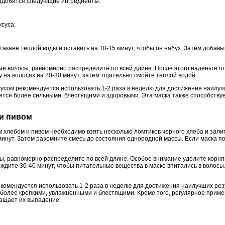
надобятся следующие ингредиенты:
ксуса;
акане теплой воды и оставить на 10-15 минут, чтобы он набух. Затем добавь
ые волосы, равномерно распределите по всей длине. После этого наденьте п
у на волосах на 20-30 минут, затем тщательно смойте теплой водой.
сусом рекомендуется использовать 1-2 раза в неделю для достижения наилуч
ятся более сильными, блестящими и здоровыми. Эта маска также способствуе
 и пивом
 хлебом и пивом необходимо взять несколько ломтиков черного хлеба и залит
 минут. Затем разомните смесь до состояния однородной массы. Если маска п
ы, равномерно распределите по всей длине. Особое внимание уделите корням
дите 30-40 минут, чтобы питательные вещества в маске впитались в волосы
екомендуется использовать 1-2 раза в неделю для достижения наилучших рез
 более крепкими, увлажненными и блестящими. Кроме того, регулярное приме
ращает их выпадение.