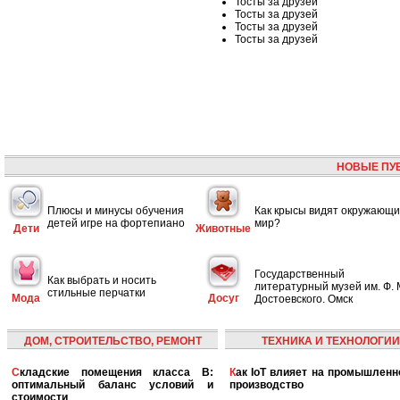
Тосты за друзей
Тосты за друзей
Тосты за друзей
Тосты за друзей
НОВЫЕ ПУ
Плюсы и минусы обучения
Как крысы видят окружающ
детей игре на фортепиано
мир?
Дети
Животные
Государственный
Как выбрать и носить
литературный музей им. Ф. 
стильные перчатки
Мода
Досуг
Достоевского. Омск
ДОМ, СТРОИТЕЛЬСТВО, РЕМОНТ
ТЕХНИКА И ТЕХНОЛОГИИ
Складские помещения класса B:
Как IoT влияет на промышленность и
оптимальный баланс условий и
производство
стоимости