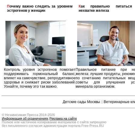
Почему важно следить за уровнем
Как правильно питаться при
эстрогенов у женщин
нехватке железа
Контроль уровня эстрогенов помогает
Правильное питание при не
поддерживать гормональный баланс,
железа: лучшие продукты, реком
влияет на самочувствие, репродуктивное
по сочетанию питательных вещ
здоровье и снижает риски заболеваний.
советы для улучшения усв
Узнайте, почему это так важно.
минерала организмом.
Детские сады Москвы
::
Ветеринарные кл
© Независимая Пресса 2014-2026
Информация об ограничениях
Реклама на сайте
Полное или частичное копирование материалов с сайта запрещено
без письменного согласия администрации портала Free-Press.RU