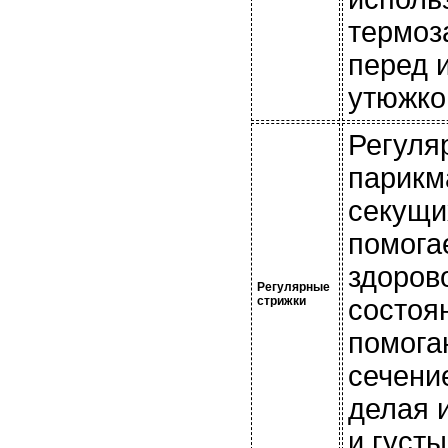
термоз
перед 
утюжко
Регуля
парикм
секущи
помога
здоров
Регулярные
стрижки
состоя
помога
сечени
делая 
и густ