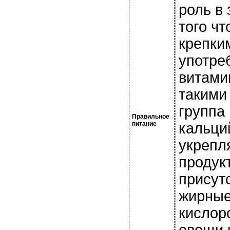
роль в
того ч
крепки
употре
витами
такими 
группа 
Правильное
питание
кальци
укрепл
продук
присут
жирные
кислор
овощи 