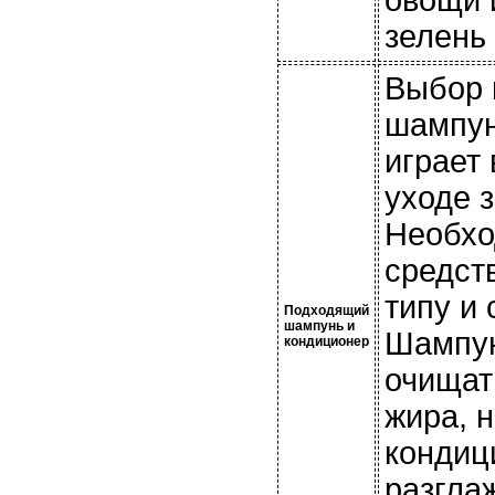
зелень 
Выбор 
шампун
играет
уходе 
Необхо
средст
типу и
Подходящий
шампунь и
Шампун
кондиционер
очищат
жира, 
кондиц
разгла