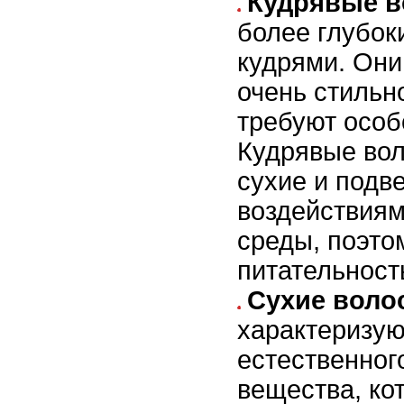
Кудрявые 
более глубок
кудрями. Они
очень стильно
требуют особ
Кудрявые вол
сухие и под
воздействия
среды, поэто
питательност
Сухие воло
характеризую
естественно
вещества, ко