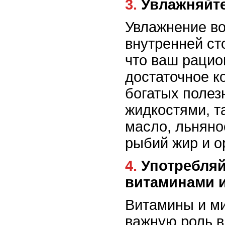
3. Увлажняй
Увлажнение во
внутренней ст
что ваш рацио
достаточное к
богатых поле
жидкостями, т
масло, льняно
рыбий жир и о
4. Употребляйте пищу, богатую
витаминами 
Витамины и м
важную роль в