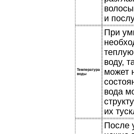
волосы
и посл
При ум
необхо
теплую
воду, т
может 
Температура
воды
состоя
вода м
структу
их тус
После 