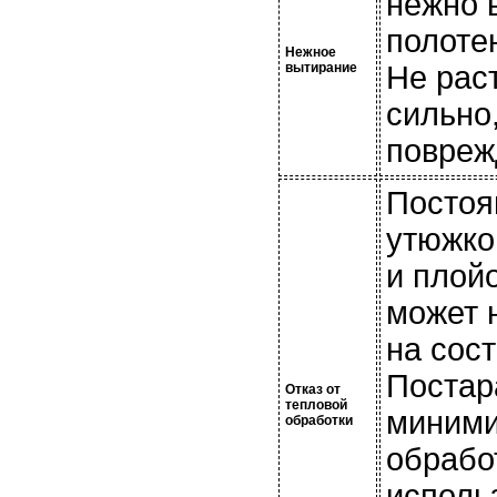
нежно 
полоте
Нежное
вытирание
Не рас
сильно
повреж
Постоя
утюжко
и плой
может 
на сос
Постар
Отказ от
тепловой
миними
обработки
обрабо
исполь