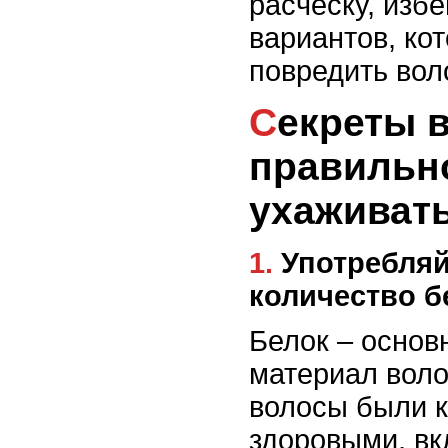
расческу, изб
вариантов, ко
повредить вол
Секреты волос: как
правильно
ухаживат
1. Употребляйте достаточное
количество б
Белок – основ
материал воло
волосы были к
здоровыми, вк