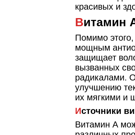
красивых и зд
Витамин 
Помимо этого,
мощным антио
защищает вол
вызванных св
радикалами. О
улучшению тек
их мягкими и 
Источники в
Витамин А мож
различных про