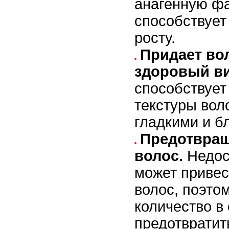
анагенную фа
способствует
росту.
Придает во
здоровый ви
способствуе
текстуры вол
гладкими и б
Предотвращ
волос.
Недос
может привес
волос, поэто
количество в
предотвратит