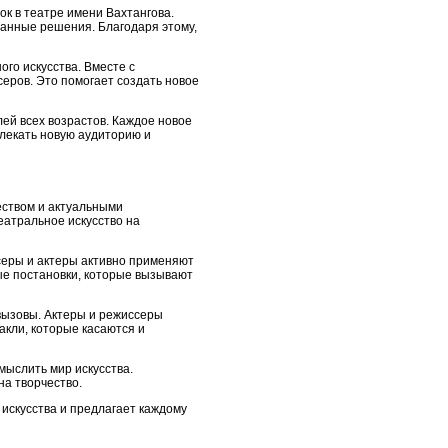
к в театре имени Вахтангова.
данные решения. Благодаря этому,
го искусства. Вместе с
еров. Это помогает создать новое
ей всех возрастов. Каждое новое
лекать новую аудиторию и
еством и актуальными
еатральное искусство на
серы и актеры активно применяют
е постановки, которые вызывают
 вызовы. Актеры и режиссеры
акли, которые касаются и
мыслить мир искусства.
на творчество.
искусства и предлагает каждому