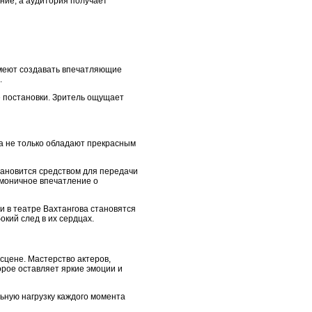
ние, а аудитория получает
умеют создавать впечатляющие
.
е постановки. Зритель ощущает
а не только обладают прекрасным
тановится средством для передачи
рмоничное впечатление о
и в театре Вахтангова становятся
кий след в их сердцах.
сцене. Мастерство актеров,
рое оставляет яркие эмоции и
ьную нагрузку каждого момента