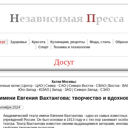
суг
Здоровье
Красота
Кулинария, рецепты
Мода, стиль
Образо
Спорт
Техника и технологии
Досуг
Катки Москвы:
очные катки
|
Центр - ЦАО
|
Север - САО
|
Северо-Восток - СВАО
|
Восток - ВА
Юго-Запад - ЮЗАО
|
Запад - ЗАО
|
Северо-Запад - СЗАО
 имени Евгения Вахтангова: творчество и вдохно
нтября 2024
Академический театр имени Евгения Вахтангова - одно из самых известны
учреждений России. Он был основан в 1913 году и с тех пор занимает особо
театра. Театр Вахтангова известен своими выдающимися актерами, иннов
глубоким творческим подходом.