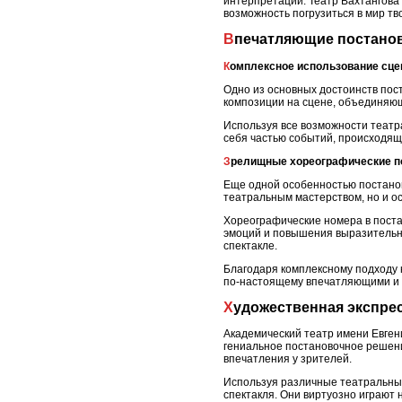
интерпретации. Театр Вахтангова
возможность погрузиться в мир тв
Впечатляющие постано
Комплексное использование сц
Одно из основных достоинств пос
композиции на сцене, объединяю
Используя все возможности театр
себя частью событий, происходящи
Зрелищные хореографические п
Еще одной особенностью постанов
театральным мастерством, но и ос
Хореографические номера в поста
эмоций и повышения выразительно
спектакле.
Благодаря комплексному подходу 
по-настоящему впечатляющими и н
Художественная экспре
Академический театр имени Евген
гениальное постановочное решени
впечатления у зрителей.
Используя различные театральные
спектакля. Они виртуозно играют 