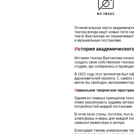
Отличительная черта академическ
театра всегда ищут новые пути с
театр Вахтангова не ограничивае
и музыкальные постановки.
История академическог
История театра Вахтангова начала
создать свою собственную театра
студию, где собирались и провод
В 1921 году этот коллектив был о
вдохновителей проекта. С самого 
могли бы свободно экспериментир
Уникальное творческое простра
Одним из главных принципов теат
помог реализовать задумку актер
потребностей каждой постановки.
В этом зале стены, потолок, пол 
атмосферы и миры для каждой пост
замысел режиссера и актера.
Благодаря такому уникальному тво