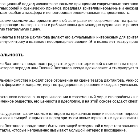
овационный подход являются основными принципами современных постаново
тных ролей и сценических приемов, предлагая зрителям необычные и неожи
икает особая атмосфера и неповторимая эмоциональная напряженность.
своими смелыми экспериментами в области развития современного театрально
р проводит мастер-классы и рабочие шопы для молодых художников и режисс
ную театральную сцену.
менты в театре Вахтангова делают его актуальным и интересным для зрител
нную интригу и вызывает неординарные эмоции. Это позволяет театру прив
туальность
ия Вахтангова продолжает радовать и удивлять зрителей своим новым творч
которое передал нам Евгений Вахтангов, всегда вдохновляет и стимулирует т
ьном искусстве находят свое отражение на сцене театра Вахтангова. Режис
т с формами и жанрами, ищут нетрадиционные решения и создают уникальны
Вахтангова основана на проникновении в современный мир, в его проблемы и
менное общество, его ценности и идеологию, и на этой основе создают спект
ова удивляет своим смелым взглядом на привычные вещи и позволяет переос
мысла и эмоций, открывают перед зрителем новые горизонты и вдохновляют 
ия Вахтангова продолжает быть настоящей жемчужиной в мире театрального 
ктакли, которые непременно вызывают большой интерес и восхищение.