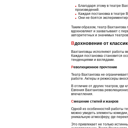
Благодаря этому в театре Вах
произведений.
Каждая постановка в театре 
Они не боятся экспериментир
Таким образом, театр Вахтангова
вдохновляют и захватывают с пер
авторитетных и значимых театров
Вдохновение от класси
Вахтанговцы исполняют работы вел
Каждая постановка становится ос
тенденциями и взглядами.
Революционное прочтение
Театр Вахтангова не ограничивает
работе. Актеры и режиссеры внос
В отличие от других театров, где
Евгения Вахтангова революциони
впечатления.
Смешение стилей и жанров
Одной из особенностей работы те
можно увидеть элементы комедии,
уникальную атмосферу, где перек
Это привлекает не только истинн