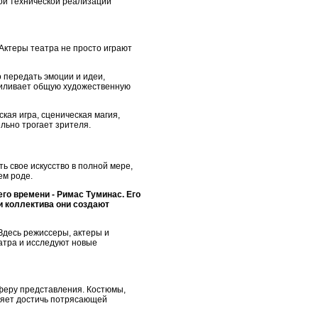
ной технической реализации
 Актеры театра не просто играют
о передать эмоции и идеи,
усиливает общую художественную
кая игра, сценическая магия,
ьно трогает зрителя.
ь свое искусство в полной мере,
ем роде.
го времени - Римас Туминас. Его
и коллектива они создают
 Здесь режиссеры, актеры и
атра и исследуют новые
сферу представления. Костюмы,
оляет достичь потрясающей