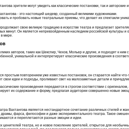
тангова зрители могут увидеть как классические постановки, так и авторские
Вахтангова - это настоящий шедевр, созданный великими художниками.
овать и пробовать новые театральные приемы, что делает их спектакли уни
 продолжает свою великую традицию в искусстве театра и предлагает зрителя
вых минут. Он является непревзойденным наследием российской культуры и 
 в мире.
ков
иких авторов, таких как Шекспир, Чехов, Мольер и другие, и подходят к ним 
обенной, уникальной и интерпретирует классические произведения в соотве
ся простым повторением уже известных постановок, он старается найти что-
ят свои идеи и подходы, проливают свет на малозаметные детали и причудл
 классические произведения передаются в строгом соответствии с оригиналом
зирует их содержание и форму, предлагая аудитории совершенно новые эмо
атра Вахтангова является нестандартное сочетание различных стилей и жанр
 драмы, фарса, философии и даже экспериментального театра. Такое смешен
ликаются и переплетаются разные эмоции и идеи.
ых ценителей театра, но и новое поколение зрителей, открытое для необыч