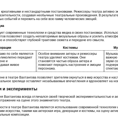
и креативными и нестандартными постановками. Режиссеры театра активно 
зительности, создавая необычные театральные произведения. В результат
ых событий и пережить на себе всю гамму человеческих эмоций.
диа
ует современные технологии и средства медиа в своих постановках. Использ
тов позволяет создать неповторимые визуальные образы и усилить атмосфер
о и способствуют глубокой трактовке сюжета и передаче его смысла.
корации
Костюмы
Му
само по себе являются
Особое внимание актеры и режиссеры
Музыка
великолепно передают
театра уделяют костюмам. Они
важную 
ене и
становятся частью образа актера и
звуки с
здавая живое
помогают передать настроение и эмоции
подчер
персонажа.
спектак
не в театре Вахтангова позволяет зрителям окунуться в мир искусства и на
тральное зрелище оставляет незабываемые впечатления и вдохновляет на но
и и эксперименты
ия Вахтангова всегда отличался своей творческой экспериментальностью и 
отражение на сцене этого знаменитого театра.
ости в театре Вахтангова является использование современной технологии
и искусства, такими как актерская игра, декорации и костюмы, на сцену акти
альные композиции.