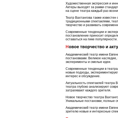
Художественная экспрессия и инн
Актеры выходят за рамки стандар
на сцене театра каждый раз возн
Театр Вахтангова также известен 
традиционными спектаклями, теат
творчество и развивать современ
Современные тенденции и экспери
постановление приносит определе
оставаться на пике популярности.
Новое творчество и ак
Академический театр имени Евген
постановками. Великое наследие, 
эксперименты и смелые идеи.
Современные тенденции в театрал
новые подходы, экспериментирую
интерес и обсуждение.
Актуальность спектаклей театра 
театра глубоко анализируют совре
затрагивают каждого зрителя.
Новое творчество театра Вахтанг
Уникальные постановки, полные с
Академический театр имени Евген
зрителю новые и интересные спе