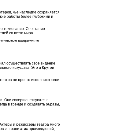
ктеров, чье наследие сохраняется
ские работы более глубокими и
вое толкование. Сочетание
лей со всего мира.
никальным творческим
ачал осуществлять свое видение
ьного искусства. Это и Крутой
 театра не просто исполняют свои
и. Они совершенствуются в
гда в тренде и создавать образы,
 Актеры и режиссеры театра много
овые грани этих произведений,