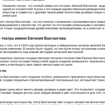
Название театра - это особый символ его истории. Евгений Вахтангов - вы
одним из основателей театра и его первым художественным руководителем
искусству и совместно с другими творческими личностями развивал новые п
режиссуре.
ого театра Вахтангова - это постоянное стремление к экспериментам и новы
амовыражения и творчества, что делает их постановки уникальными и запоми
тся только традиционными драматическими произведениями, но и работает в
о театра имени Евгения Вахтангова
сь с того, что в 1920 году группа молодых и амбициозных актеров, включая Е
льную компанию. В начале было трудно, но они были полны энтузиазма и ре
или эксперименты над новыми методами актерской мастерской.
фициально признан государственным театром и получил имя Евгения Вахтанго
начала театр поставил перед собой задачу создания уникального творческого
овать и воплощать свои самые смелые идеи на сцене.
нство
ра Вахтангова стало создание особого, уникального творческого пространст
ов, создав специально спроектированный театральный зал, который мог тран
и даже сцена могут менять форму, размеры и даже цвет. Это позволяет созда
ановки. Каждая деталь зала, каждая форма и цвет используются для того, ч
рческому пространству, театр Вахтангова смог создать множество впечатляю