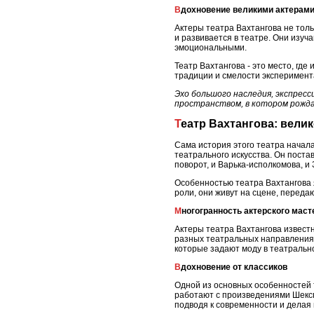
Вдохновение великими актерам
Актеры театра Вахтангова не толь
и развивается в театре. Они изуч
эмоциональными.
Театр Вахтангова - это место, гд
традиции и смелости эксперимент
Эхо большого наследия, экспрес
пространством, в котором рожд
Театр Вахтангова: вели
Сама история этого театра начала
театрального искусства. Он поста
поворот, и Варька-исполкомова, и
Особенностью театра Вахтангова я
роли, они живут на сцене, переда
Многогранность актерского мас
Актеры театра Вахтангова извест
разных театральных направлениях 
которые задают моду в театральн
Вдохновение от классиков
Одной из основных особенностей 
работают с произведениями Шекспи
подводя к современности и делая