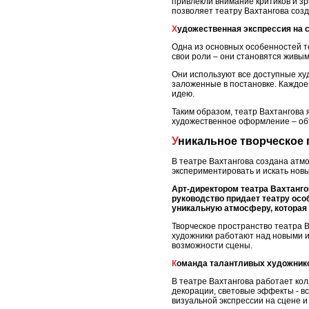
привлекли внимание критиков и зр
позволяет театру Вахтангова созд
Художественная экспрессия на 
Одна из основных особенностей те
свои роли – они становятся живы
Они используют все доступные худ
заложенные в постановке. Каждое
идею.
Таким образом, театр Вахтангова 
художественное оформление – объ
Уникальное творческое
В театре Вахтангова создана атмо
экспериментировать и искать нов
Арт-директором театра Вахтанго
руководство придает театру осо
уникальную атмосферу, которая 
Творческое пространство театра Ва
художники работают над новыми 
возможности сцены.
Команда талантливых художник
В театре Вахтангова работает ко
декорации, световые эффекты - в
визуальной экспрессии на сцене и