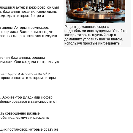
дающийся актер и режиссер, он был
. Вахтангов посвятил свою жизнь
одходы к актерской игре и
Рецепт домашнего сыра с
м идеям. Актеры и режиссеры
подробными инструкциями. Узнайте,
нающимися. Важно отметить, что
как приготовить вкусный сыр в
 разных жанрах, включая комедию
домашних условиях шаг за шагом,
используя простые ингредиенты.
вгения Вахтангова, решила
шимости. Они создали театральную
ва – одного из основателей и
 пространства, в котором актеры
ва. Архитектор Владимир Лофер
сформироваться в зависимости от
вать совершенно разные
тобы подчеркнуть и раскрыть
щих постановок, которые сразу же