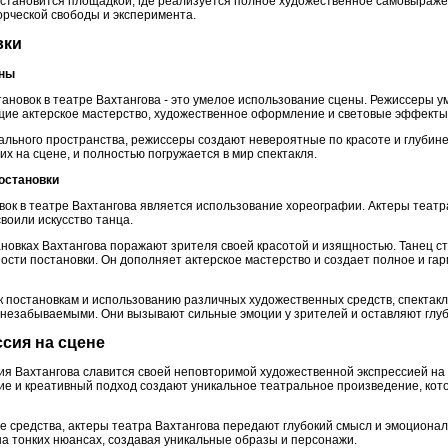
 становится площадкой, где реализуется полное художественное самовыраже
орческой свободы и эксперимента.
вки
ены
тановок в театре Вахтангова - это умелое использование сцены. Режиссеры 
щие актерское мастерство, художественное оформление и световые эффекты
ального пространства, режиссеры создают невероятные по красоте и глубин
х на сцене, и полностью погружается в мир спектакля.
остановки
ок в театре Вахтангова является использование хореографии. Актеры театр
воили искусство танца.
новках Вахтангова поражают зрителя своей красотой и изящностью. Танец с
сти постановки. Он дополняет актерское мастерство и создает полное и га
к постановкам и использованию различных художественных средств, спектакл
езабываемыми. Они вызывают сильные эмоции у зрителей и оставляют глубо
ссия на сцене
ия Вахтангова славится своей неповторимой художественной экспрессией на 
е и креативный подход создают уникальное театральное произведение, кото
 средства, актеры театра Вахтангова передают глубокий смысл и эмоционал
на тонких нюансах, создавая уникальные образы и персонажи.