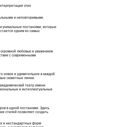
 интерпретации этих
кальными и неповторимыми.
м уникальные постановки, которые
остается одним из самых
с огромной любовью и уважением.
тствии с современными
то новое и удивительное в каждой
ивые сюжетные линии.
, академический театр имени
циональные и интеллектуальные
ов в одной постановке. Здесь
ие стилей позволяет создать
ных и нестандартных форм