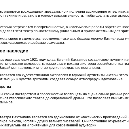
и
ко являются восходящими звездами, но и получили вдохновение от великих а
ают технику игры, стиль и манеру выразительности, чтобы сделать свои актер
е история встречается с современностью, а классические работы обретают но
а делает этот театр по-настоящему уникальным и привлекательным для зрите
сия на сцене и смелые эксперименты - все это делает театр Вахтангова у
аются настоящие шедевры искусства.
кое наследие
сь еще в далеком 1921 году, когда Евгений Вахтангов создал свою труппу и н
вил множество шедевров, которые стали вехами в истории российского театрал
 Заграй моя гармонь, и многие другие прекрасные постановки.
вляется его художественная экспрессия и глубокий артистизм. Актеры этого
ют эмоции и чувства зрителям, создавая особую атмосферу и вдохновение.
терства
ны своим мастерством и способностью воплощать на сцене самые разные рол
- от классического театра до современной драмы. Это позволяет им быть все
ом мире.
театра Вахтангова является его вдохновение от классических произведений.
ра, Чехова, Гоголя и других великих писателей. Они постоянно открывают н
 их актуальными и понятными для современной аудитории.