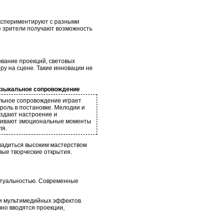
экспериментируют с разными
е зрители получают возможность
ование проекций, световых
у на сцене. Такие инновации не
зыкальное сопровождение
льное сопровождение играет
роль в постановке. Мелодии и
оздают настроение и
кивают эмоциональные моменты
ля.
сладиться высоким мастерством
вые творческие открытия.
актуальностью. Современные
 и мультимедийных эффектов.
вно вводятся проекции,