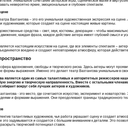
ителей. Уникальное сочетание актерской игры, сценической магии и виртуоз
авать невероятно яркие, эмоциональные и глубокие спектакли.
сцене
атра Вахтангова – это его уникальная художественная экспрессия на сцене.
ми художниками, которые создают на сцене настоящие живые картины.
ожественные средства – свет, звук, костюмы, декорации – чтобы максимальн
 движение, каждая фраза, каждое действие актера имеет глубокий смысл и 
является настоящим искусством на сцене, где все элементы спектакля – актерс
единяются воедино и создают неповторимую атмосферу, которая действител
 пространство
сфера вдохновения, свободы и творческого риска. Здесь актеры могут проявит
ые формы выражения. Именно это делает театр Вахтангова уникальным в сво
ва является один из самых талантливых и авторитетных режиссеров наше
бую энергию и творческую направленность. Вместе с остальными членам
собирает вокруг себя лучших актеров и художников.
хтангова - это место, где сочетаются искусство, эксперимент и новаторство.
идеями и формами выражения. Они преодолевают границы традиционного те
ов
ллектив талантливых художников, чья работа украшает сцену и создает атмо
се это задумывается и создается с большим вниманием к деталям. Это позв
 раскрыть творческий потенциал ставок.