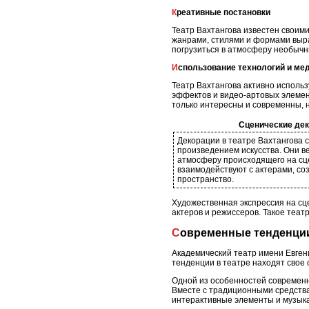
Креативные постановки
Театр Вахтангова известен своим
жанрами, стилями и формами выра
погрузиться в атмосферу необычн
Использование технологий и ме
Театр Вахтангова активно использ
эффектов и видео-артовых элемен
только интересны и современны, н
Сценические де
Декорации в театре Вахтангова 
произведением искусства. Они 
атмосферу происходящего на сц
взаимодействуют с актерами, со
пространство.
Художественная экспрессия на сце
актеров и режиссеров. Такое теа
Современные тенденци
Академический театр имени Евген
тенденции в театре находят свое 
Одной из особенностей современн
Вместе с традиционными средствам
интерактивные элементы и музык