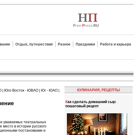
F
ree-
P
ress.
RU
вание
Отдых, путешествия
Разное
Праздники
Работа и карьера
КУЛИНАРИЯ, РЕЦЕПТЫ
О
|
Юго-Восток - ЮВАО
|
Юг - ЮАО
|
Как сделать домашний сыр:
вение
пошаговый рецепт
х и уважаемых театральных
е место в истории русского
ационными постановками и