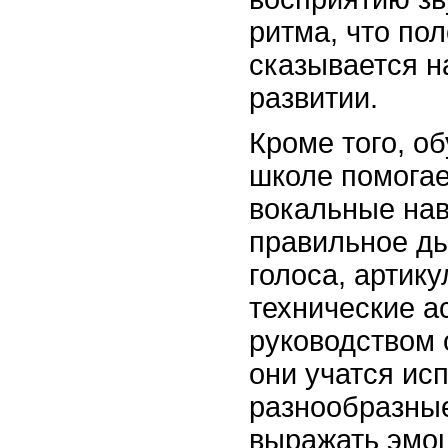
ритма, что по
сказывается н
развитии.
Кроме того, о
школе помогае
вокальные нав
правильное ды
голоса, артик
технические а
руководством 
они учатся ис
разнообразны
выражать эмоц