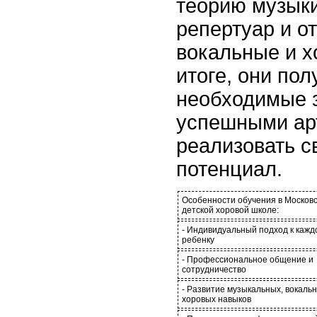
теорию музыки
репертуар и о
вокальные и х
итоге, они пол
необходимые з
успешными ар
реализовать с
потенциал.
Особенности обучения в Москов
детской хоровой школе:
- Индивидуальный подход к кажд
ребенку
- Профессиональное общение и
сотрудничество
- Развитие музыкальных, вокаль
хоровых навыков