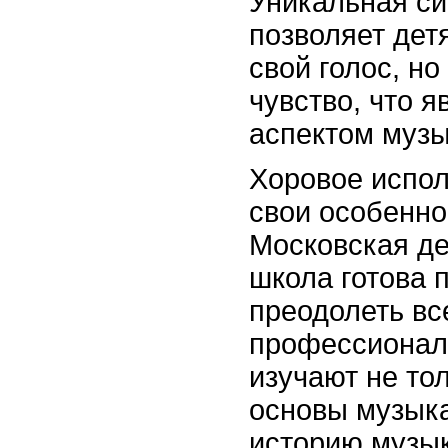
Уникальная си
позволяет дет
свой голос, н
чувство, что 
аспектом музы
Хоровое испол
свои особенно
Московская де
школа готова 
преодолеть все
профессионали
изучают не тол
основы музык
историю музы