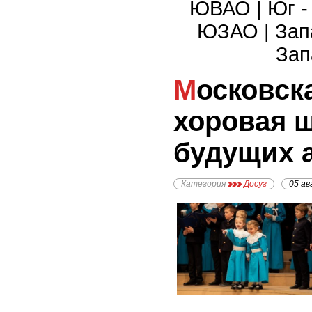
ЮВАО
|
Юг 
ЮЗАО
|
Зап
Зап
Московская детская
хоровая ш
будущих 
Категория
Досуг
05 ав