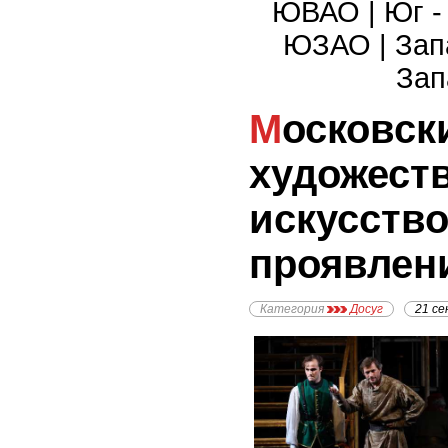
ЮВАО
|
Юг 
ЮЗАО
|
Зап
Зап
Московский
художест
искусство
проявлен
Категория
Досуг
21 се