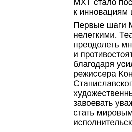
МХТ стало по
к инновациям 
Первые шаги 
нелегкими. Те
преодолеть мн
и противостоят
благодаря ус
режиссера Ко
Станиславског
художественны
завоевать ува
стать мировым
исполнительск