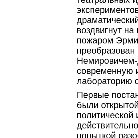
эксперименто
драматический
воздвигнут на
пожаром Эрмит
преобразован
Немировичем-
современную 
лабораторию с
Первые постан
были открытой
политической 
действительно
попыткой разо