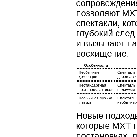
сопровождения
позволяют МХ
спектакли, ко
глубокий след
и вызывают н
восхищение.
Особенности
Необычные
Спектакль
декорации
деревьев 
Нестандартная
Спектакль 
постановка актеров
подиумом, 
Необычная музыка
Спектакль 
и звуки
необычных
Новые подход
которые МХТ п
постановках, 