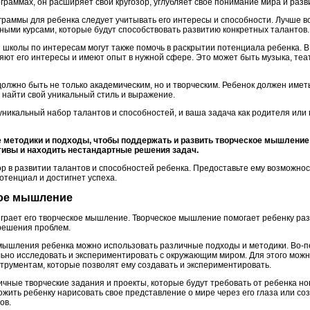
граммах, он расширяет свой кругозор, углубляет свое понимание мира и раз
раммы для ребенка следует учитывать его интересы и способности. Лучше в
ыми курсами, которые будут способствовать развитию конкретных талантов.
и школы по интересам могут также помочь в раскрытии потенциала ребенка. В
яют его интересы и имеют опыт в нужной сфере. Это может быть музыка, театр
олжно быть не только академическим, но и творческим. Ребенок должен имет
 найти свой уникальный стиль и выражение.
уникальный набор талантов и способностей, и ваша задача как родителя или 
 методики и подходы, чтобы поддержать и развить творческое мышление 
ктивы и находить нестандартные решения задач.
р в развитии талантов и способностей ребенка. Предоставьте ему возможност
потенциал и достигнет успеха.
кое мышление
играет его творческое мышление. Творческое мышление помогает ребенку раз
решения проблем.
мышления ребенка можно использовать различные подходы и методики. Во-п
ьно исследовать и экспериментировать с окружающим миром. Для этого можно
рументам, которые позволят ему создавать и экспериментировать.
ичные творческие задания и проекты, которые будут требовать от ребенка н
жить ребенку нарисовать свое представление о мире через его глаза или со
ов.