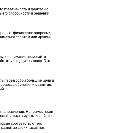
го креативность и фантазию.
ь его способности в решении
крепить физическое здоровье,
ниматься спортом или другими
ку и понимание, помогайте
ботиться о других людях. Это
вить перед собой большие цели и
процесса обучения и развития.
ий.
ом направлении. Например, если
развиваться в музыкальной сфере.
торые соответствуют его
 развитие своих талантов.