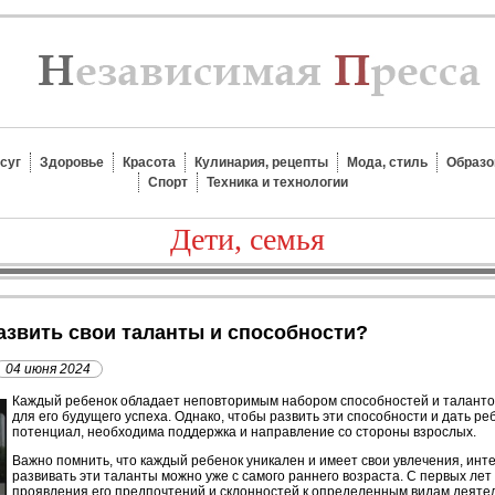
суг
Здоровье
Красота
Кулинария, рецепты
Мода, стиль
Образо
Спорт
Техника и технологии
Дети, семья
развить свои таланты и способности?
04 июня 2024
Каждый ребенок обладает неповторимым набором способностей и талантов
для его будущего успеха. Однако, чтобы развить эти способности и дать р
потенциал, необходима поддержка и направление со стороны взрослых.
Важно помнить, что каждый ребенок уникален и имеет свои увлечения, инте
развивать эти таланты можно уже с самого раннего возраста. С первых ле
проявления его предпочтений и склонностей к определенным видам деятел