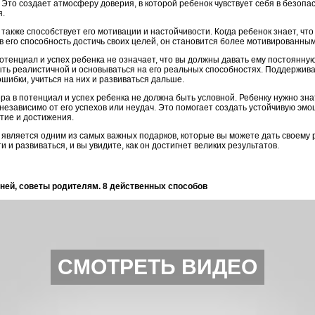
. Это создает атмосферу доверия, в которой ребенок чувствует себя в безопа
я.
 также способствует его мотивации и настойчивости. Когда ребенок знает, чт
в его способность достичь своих целей, он становится более мотивированны
потенциал и успех ребенка не означает, что вы должны давать ему постоянную
ыть реалистичной и основываться на его реальных способностях. Поддержива
ошибки, учиться на них и развиваться дальше.
ра в потенциал и успех ребенка не должна быть условной. Ребенку нужно знат
, независимо от его успехов или неудач. Это помогает создать устойчивую эмо
тие и достижения.
 является одним из самых важных подарков, которые вы можете дать своему 
и и развиваться, и вы увидите, как он достигнет великих результатов.
енней, советы родителям. 8 действенных способов
СМОТРЕТЬ ВИДЕО