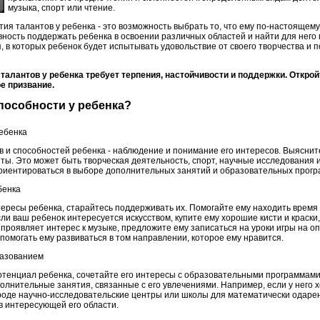
музыка, спорт или чтение.
ия талантов у ребенка - это возможность выбрать то, что ему по-настоящему
вность поддержать ребенка в освоении различных областей и найти для него
я, в которых ребенок будет испытывать удовольствие от своего творчества и
талантов у ребенка требует терпения, настойчивости и поддержки. Открой
е призвание.
способности у ребенка?
ебенка
 и способностей ребенка - наблюдение и понимание его интересов. Выясните,
ы. Это может быть творческая деятельность, спорт, научные исследования ил
риентироваться в выборе дополнительных занятий и образовательных прогр
бенка
тересы ребенка, старайтесь поддерживать их. Помогайте ему находить время 
ли ваш ребенок интересуется искусством, купите ему хорошие кисти и краски,
 проявляет интерес к музыке, предложите ему записаться на уроки игры на 
помогать ему развиваться в том направлении, которое ему нравится.
разованием
тенциал ребенка, сочетайте его интересы с образовательными программами
олнительные занятия, связанные с его увлечениями. Например, если у него 
ороде научно-исследовательские центры или школы для математически одаре
в интересующей его области.