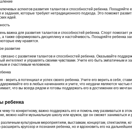
ышление
 ключевых аспектов развития талантов и способностей ребенка. Поощряйте е
 и задания, которые требуют нетрадиционного подхода. Это поможет развит
ких идей.
ность
чень важна для развития талантов и способностей ребенка. Спорт помогает у
ь, а также сформировать дисциплину и настойчивость. Поощряйте ребенка за
 которые ему нравятся.
ое развитие
связано с развитием талантов и способностей ребенка. Оказывайте поддерж
ый интеллект и управлять своими чувствами. Учите его быть эмпатичным и за
ным и счастливым человеком.
ребенка
я - верить в потенциал и успех своего ребенка. Учите его верить в себя, ста
оддерживайте его в любых начинаниях и учите, что неудачи являются частью 
имает, что вы всегда рядом и готовы поддержать его в достижении его мечтан
сы ребенка
к чему-то конкретному, важно поддержать его и помочь ему развиваться в эт
ке, можно найти музыкальную школу или кружок, где он сможет заниматься и 
 различным культурным мероприятиям, выставкам, концертам, спектаклям, ко
 расширить кругозор и познания ребенка, но и вдохновить его на дальнейшее