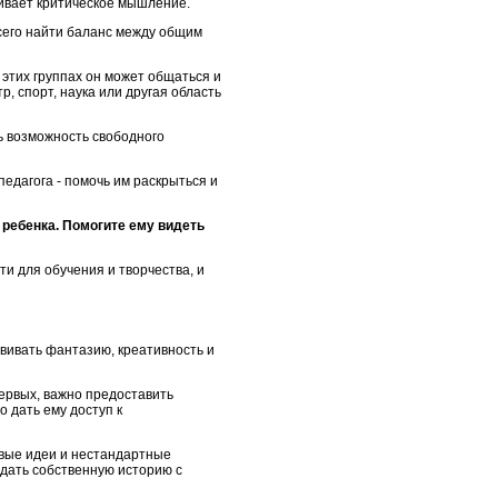
вивает критическое мышление.
сего найти баланс между общим
 этих группах он может общаться и
, спорт, наука или другая область
ь возможность свободного
педагога - помочь им раскрыться и
ребенка. Помогите ему видеть
и для обучения и творчества, и
вивать фантазию, креативность и
ервых, важно предоставить
 дать ему доступ к
овые идеи и нестандартные
здать собственную историю с