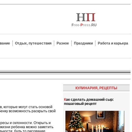
F
ree-
P
ress.
RU
вание
Отдых, путешествия
Разное
Праздники
Работа и карьера
КУЛИНАРИЯ, РЕЦЕПТЫ
Как сделать домашний сыр:
пошаговый рецепт
, которые могут стать основой
ебенку возможность раскрыть свой
ресы и склонности. Открыть и
т жизни ребенка можно заметить
ьности, будь то рисование,