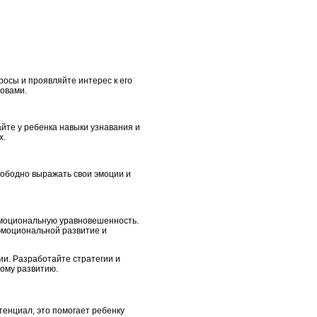
осы и проявляйте интерес к его
ловами.
йте у ребенка навыки узнавания и
х.
вободно выражать свои эмоции и
эмоциональную уравновешенность.
 эмоциональной развитие и
ии. Разработайте стратегии и
ному развитию.
отенциал, это помогает ребенку