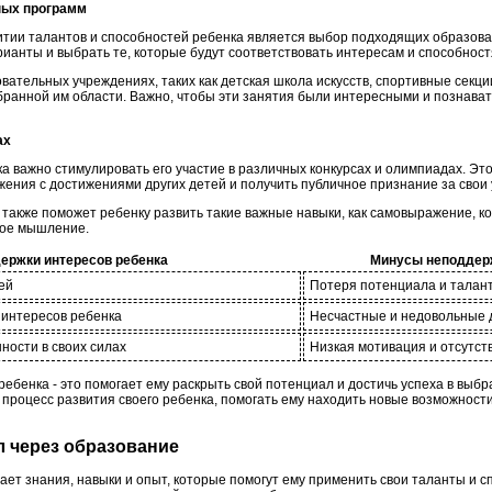
ных программ
тии талантов и способностей ребенка является выбор подходящих образова
ианты и выбрать те, которые будут соответствовать интересам и способност
ательных учреждениях, таких как детская школа искусств, спортивные секци
ыбранной им области. Важно, чтобы эти занятия были интересными и познава
ах
а важно стимулировать его участие в различных конкурсах и олимпиадах. Эт
жения с достижениями других детей и получить публичное признание за свои 
х также поможет ребенку развить такие важные навыки, как самовыражение, 
кое мышление.
ержки интересов ребенка
Минусы неподдерж
ей
Потеря потенциала и талан
 интересов ребенка
Несчастные и недовольные 
ности в своих силах
Низкая мотивация и отсутст
ебенка - это помогает ему раскрыть свой потенциал и достичь успеха в выб
процесс развития своего ребенка, помогать ему находить новые возможности
ал через образование
ет знания, навыки и опыт, которые помогут ему применить свои таланты и сп