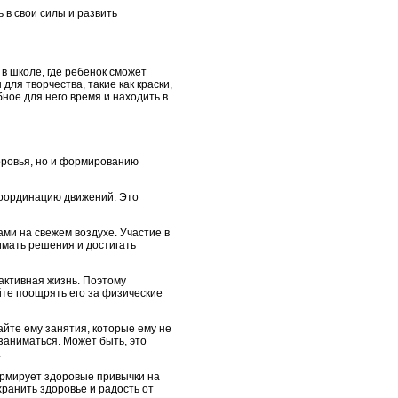
 в свои силы и развить
в школе, где ребенок сможет
ля творчества, такие как краски,
бное для него время и находить в
доровья, но и формированию
координацию движений. Это
ми на свежем воздухе. Участие в
имать решения и достигать
 активная жизнь. Поэтому
йте поощрять его за физические
айте ему занятия, которые ему не
заниматься. Может быть, это
.
ормирует здоровые привычки на
хранить здоровье и радость от