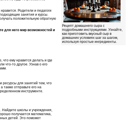
 нравится. Родители и педагоги
 подходящие занятия и курсы.
 получать положительную обратную
Рецепт домашнего сыра с
подробными инструкциями. Узнайте,
те для него мир возможностей и
как приготовить вкусный сыр в
домашних условиях шаг за шагом,
используя простые ингредиенты.
 что ему нравится делать и где
и что-то другое. Узнав о его
амм.
и ресурсы для занятий тем, что
 а также отправьте его на
определенном инструменте.
. Найдите школы и учреждения,
хорошо получается математика,
нных детей. Это поможет