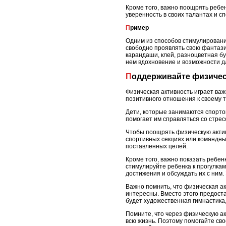
Кроме того, важно поощрять ребен
уверенность в своих талантах и с
Пример
Одним из способов стимулирования
свободно проявлять свою фантазию
карандаши, клей, разноцветная бум
нем вдохновение и возможности 
Поддерживайте физиче
Физическая активность играет важ
позитивного отношения к своему т
Дети, которые занимаются спорто
помогает им справляться со стре
Чтобы поощрять физическую актив
спортивных секциях или командных
поставленных целей.
Кроме того, важно показать ребенк
стимулируйте ребенка к прогулкам
достижения и обсуждать их с ним.
Важно помнить, что физическая а
интересны. Вместо этого предоста
будет художественная гимнастика,
Помните, что через физическую ак
всю жизнь. Поэтому помогайте сво