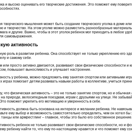
ка и высоко оценивать его творческие достижения. Это поможет ему поверить
пособностях.
 творческого мышления может быть создание творческого уголка в доме или 
 и творчество. На этом уголке можно разместить разнообразные материалы д
ага и другие. Важно, чтобы в этот уголок ребенок мог приходить в любое удо
для самовыражения.
скую активность
ную роль в развитии ребенка. Она способствует не только укреплению его з
елу и самому себе.
м или просто активно двигаются, развивают свои физические способности и 
ссом, повышает выносливость и улучшает настроение.
ность у ребенка, можно предложить ему занятия спортом или активными игра
 играх помогает детям развивать навыки работы в коллективе, учиться прин
у, что физическая активность – это не только занятие спортом, но и обычная
 на природе, велосипедным поездкам, играм с друзьями на улице. Не забыва
 Это поможет укрепить его мотивацию и уверенность в себе.
ктивность должна быть основана на интересе и желании ребенка. Не навязыв
вьте ему выбор и возможность самостоятельно определить, чем он хотел бы 
 танцы или армрестлинг – главное, чтобы это было его собственное решение
тивность ребенок не только развивает свои физические способности, но и ф
ему ребенку найти то, что ему по-настоящему нравится и что поможет ему со