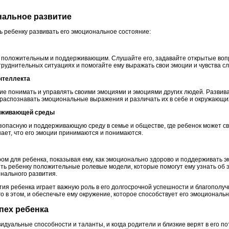
нальное развитие
чь ребенку развивать его эмоциональное состояние:
положительным и поддерживающим. Слушайте его, задавайте открытые вопр
труднительных ситуациях и помогайте ему выражать свои эмоции и чувства с
интеллекта
е понимать и управлять своими эмоциями и эмоциями других людей. Развива
 распознавать эмоциональные выражения и различать их в себе и окружающи
держивающей среды
зопасную и поддерживающую среду в семье и обществе, где ребенок может с
знает, что его эмоции принимаются и понимаются.
м для ребенка, показывая ему, как эмоционально здорово и поддерживать 
ить ребенку положительные ролевые модели, которые помогут ему узнать об
нального развития.
ия ребенка играет важную роль в его долгосрочной успешности и благополуч
 в этом, и обеспечьте ему окружение, которое способствует его эмоциональ
спех ребенка
видуальные способности и таланты, и когда родители и близкие верят в его п