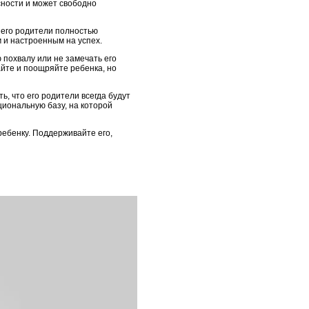
сности и может свободно
о его родители полностью
м и настроенным на успех.
 похвалу или не замечать его
йте и поощряйте ребенка, но
ь, что его родители всегда будут
циональную базу, на которой
ребенку. Поддерживайте его,