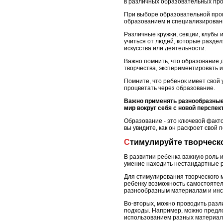
в различных образовательных про
При выборе образовательной прог
образованием и специализированн
Различные кружки, секции, клубы 
учиться от людей, которые раздел
искусства или деятельности.
Важно помнить, что образование д
творчества, экспериментировать и
Помните, что ребенок имеет свой 
процветать через образование.
Важно применять разнообразные
мир вокруг себя с новой перспе
Образование - это ключевой факто
вы увидите, как он раскроет свой 
Стимулируйте творчес
В развитии ребенка важную роль 
умение находить нестандартные 
Для стимулирования творческого 
ребенку возможность самостоятел
разнообразным материалам и инст
Во-вторых, можно проводить разл
подходы. Например, можно предло
использованием разных материал