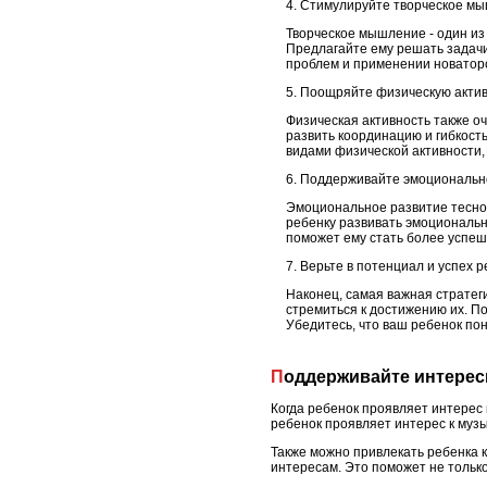
Стимулируйте творческое м
Творческое мышление - один из
Предлагайте ему решать задачи
проблем и применении новаторс
Поощряйте физическую актив
Физическая активность также о
развить координацию и гибкост
видами физической активности,
Поддерживайте эмоциональн
Эмоциональное развитие тесно 
ребенку развивать эмоциональн
поможет ему стать более успеш
Верьте в потенциал и успех 
Наконец, самая важная стратеги
стремиться к достижению их. П
Убедитесь, что ваш ребенок пон
Поддерживайте интере
Когда ребенок проявляет интерес 
ребенок проявляет интерес к музы
Также можно привлекать ребенка к
интересам. Это поможет не только