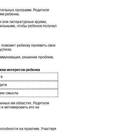
тельных программ. Родители
ям ребенка.
и или литературные кружки,
тельными, чтобы ребенок получал
о поможет ребенку проявить свои
успехи.
коммуникация, решение проблем,
ки интересов ребенка
та
дети
вие смысла
ранных им областях. Родители
 и мотивировать его на
особности на практике. Участвуя